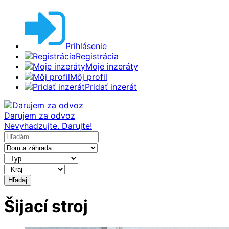
Prihlásenie
Registrácia
Moje inzeráty
Môj profil
Pridať inzerát
Darujem za odvoz
Nevyhadzujte. Darujte!
Hľadaj
Šijací stroj