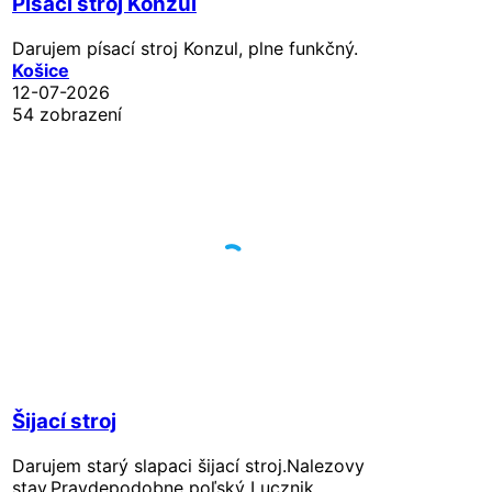
Písací stroj Konzul
Darujem písací stroj Konzul, plne funkčný.
Košice
12-07-2026
54 zobrazení
Šijací stroj
Darujem starý slapaci šijací stroj.Nalezovy
stav.Pravdepodobne poľský Lucznik.