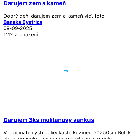
Darujem zem a kameň
Dobrý deň, darujem zem a kameň viď. foto
Banská Bystrica
08-09-2025
1112 zobrazení
Darujem 3ks molitanovy vankus
V odnimatelnych oblieckach. Rozmer: 50x50cm Boli k
starej pohovke, mozno este posluzia ako pele...