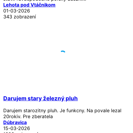
Lehota pod Vtáčnikom
01-03-2026
343 zobrazení
Darujem stary železný pluh
Darujem starozitny pluh. Je funkcny. Na povale lezal
20rokiv. Pre zberatela
Dúbravica
15-03-2026