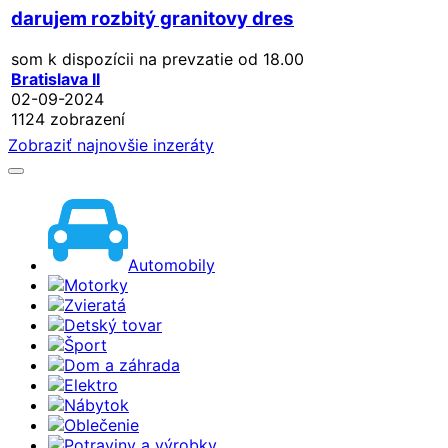
darujem rozbitý granitovy dres
som k dispozícii na prevzatie od 18.00
Bratislava II
02-09-2024
1124 zobrazení
Zobraziť najnovšie inzeráty
Automobily
Motorky
Zvieratá
Detský tovar
Šport
Dom a záhrada
Elektro
Nábytok
Oblečenie
Potraviny a výrobky