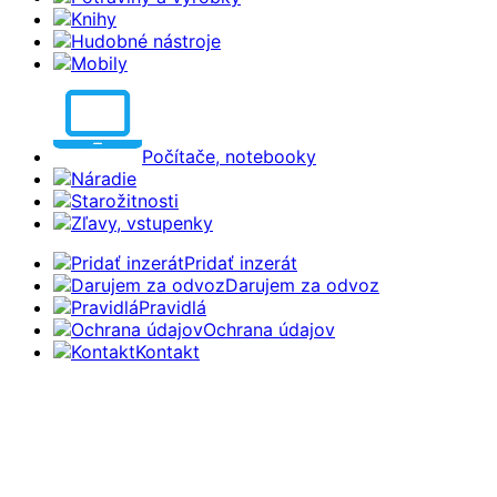
Knihy
Hudobné nástroje
Mobily
Počítače, notebooky
Náradie
Starožitnosti
Zľavy, vstupenky
Pridať inzerát
Darujem za odvoz
Pravidlá
Ochrana údajov
Kontakt