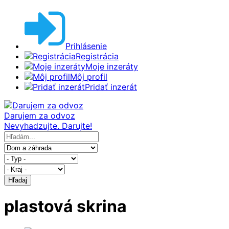
Prihlásenie
Registrácia
Moje inzeráty
Môj profil
Pridať inzerát
Darujem za odvoz
Nevyhadzujte. Darujte!
Hľadaj
plastová skrina