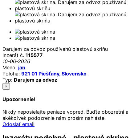
Darujem za odvoz používanú plastovú skriňu
Inzerát č.
115577
10-06-2026
Meno:
jan
Poloha:
921 01 Piešťany, Slovensko
Typ:
Darujem za odvoz
×
Upozornenie!
Nikdy neposielajte peniaze vopred. Buďte obozretní a
akékoľvek podozrenie nám prosím nahláste.
Odoslať email
Inzeráty podobné - plastová skrina