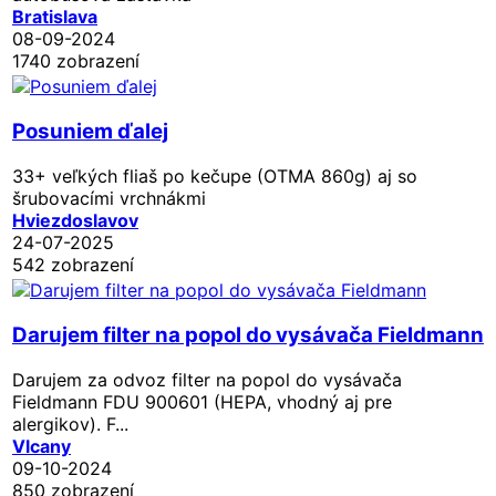
Bratislava
08-09-2024
1740 zobrazení
Posuniem ďalej
33+ veľkých fliaš po kečupe (OTMA 860g) aj so
šrubovacími vrchnákmi
Hviezdoslavov
24-07-2025
542 zobrazení
Darujem filter na popol do vysávača Fieldmann
Darujem za odvoz filter na popol do vysávača
Fieldmann FDU 900601 (HEPA, vhodný aj pre
alergikov). F...
Vlcany
09-10-2024
850 zobrazení