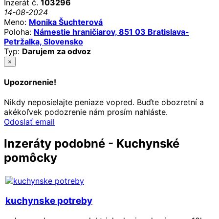
Inzerát č.
103296
14-08-2024
Meno:
Monika Šuchterová
Poloha:
Námestie hraničiarov, 851 03 Bratislava-
Petržalka, Slovensko
Typ:
Darujem za odvoz
×
Upozornenie!
Nikdy neposielajte peniaze vopred. Buďte obozretní a
akékoľvek podozrenie nám prosím nahláste.
Odoslať email
Inzeráty podobné - Kuchynské
pomôcky
kuchynske potreby