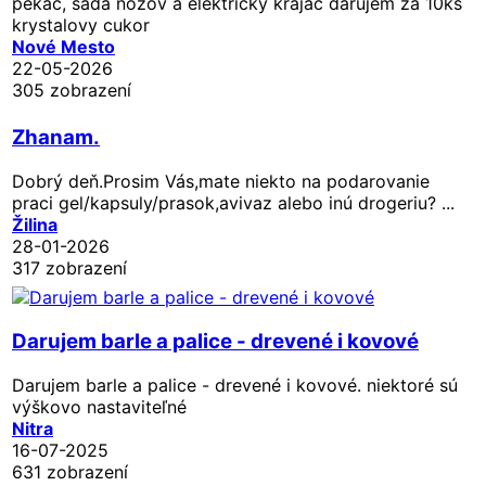
pekac, sada nozov a elektricky krajac darujem za 10ks
krystalovy cukor
Nové Mesto
22-05-2026
305 zobrazení
Zhanam.
Dobrý deň.Prosim Vás,mate niekto na podarovanie
praci gel/kapsuly/prasok,avivaz alebo inú drogeriu? ...
Žilina
28-01-2026
317 zobrazení
Darujem barle a palice - drevené i kovové
Darujem barle a palice - drevené i kovové. niektoré sú
výškovo nastaviteľné
Nitra
16-07-2025
631 zobrazení