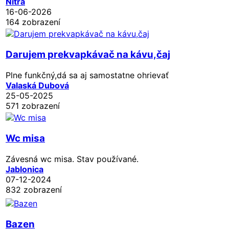
Nitra
16-06-2026
164 zobrazení
Darujem prekvapkávač na kávu,čaj
Plne funkčný,dá sa aj samostatne ohrievať
Valaská Dubová
25-05-2025
571 zobrazení
Wc misa
Závesná wc misa. Stav používané.
Jablonica
07-12-2024
832 zobrazení
Bazen