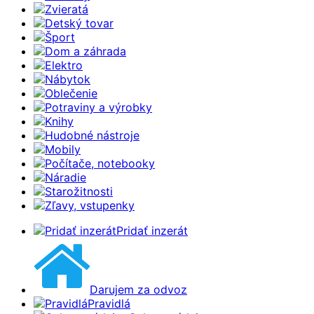
Zvieratá
Detský tovar
Šport
Dom a záhrada
Elektro
Nábytok
Oblečenie
Potraviny a výrobky
Knihy
Hudobné nástroje
Mobily
Počítače, notebooky
Náradie
Starožitnosti
Zľavy, vstupenky
Pridať inzerát
Darujem za odvoz
Pravidlá