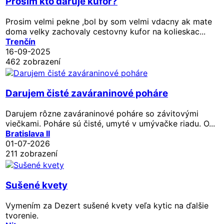
Prosim kto daruje kufor?
Prosim velmi pekne ,bol by som velmi vdacny ak mate
doma velky zachovaly cestovny kufor na kolieskac...
Trenčín
16-09-2025
462 zobrazení
Darujem čisté zaváraninové poháre
Darujem rôzne zaváraninové poháre so závitovými
viečkami. Poháre sú čisté, umyté v umývačke riadu. O...
Bratislava II
01-07-2026
211 zobrazení
Sušené kvety
Vymením za Dezert sušené kvety veľa kytic na ďalšie
tvorenie.