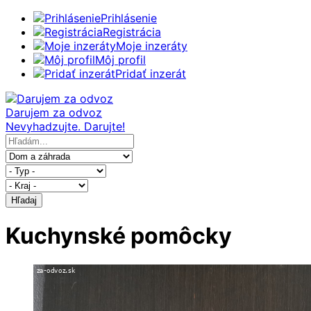
Prihlásenie
Registrácia
Moje inzeráty
Môj profil
Pridať inzerát
Darujem za odvoz
Nevyhadzujte. Darujte!
Hľadaj
Kuchynské pomôcky