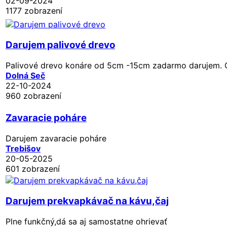
02-09-2024
1177 zobrazení
Darujem palivové drevo
Palivové drevo konáre od 5cm -15cm zadarmo darujem. O
Dolná Seč
22-10-2024
960 zobrazení
Zavaracie poháre
Darujem zavaracie poháre
Trebišov
20-05-2025
601 zobrazení
Darujem prekvapkávač na kávu,čaj
Plne funkčný,dá sa aj samostatne ohrievať