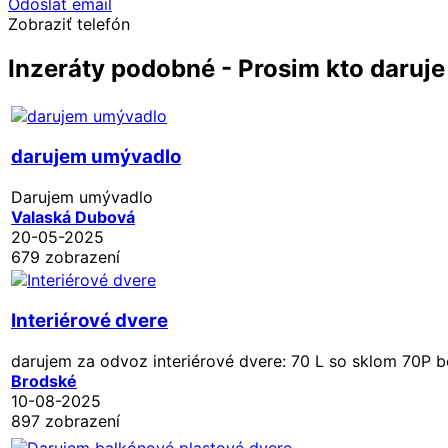
Odoslať email
Zobraziť telefón
Inzeráty podobné - Prosim kto daruje
darujem umývadlo
Darujem umývadlo
Valaská Dubová
20-05-2025
679 zobrazení
Interiérové dvere
darujem za odvoz interiérové dvere: 70 L so sklom 70P be
Brodské
10-08-2025
897 zobrazení