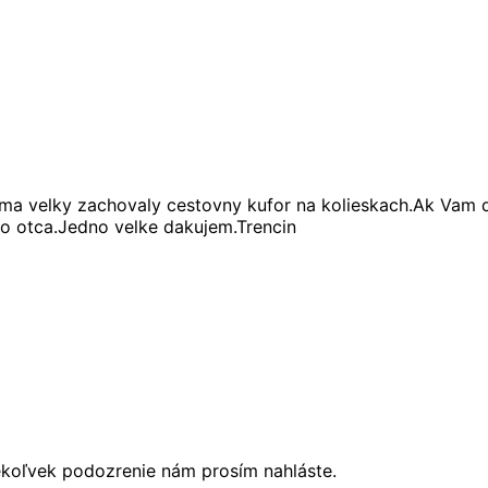
oma velky zachovaly cestovny kufor na kolieskach.Ak Vam
ho otca.Jedno velke dakujem.Trencin
ékoľvek podozrenie nám prosím nahláste.