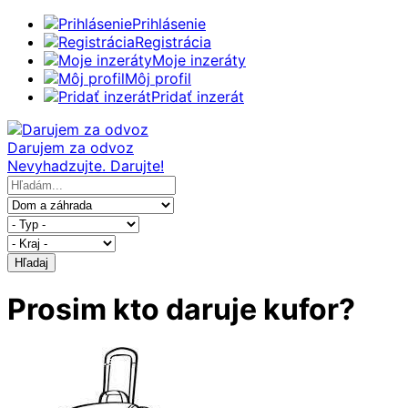
Prihlásenie
Registrácia
Moje inzeráty
Môj profil
Pridať inzerát
Darujem za odvoz
Nevyhadzujte. Darujte!
Hľadaj
Prosim kto daruje kufor?