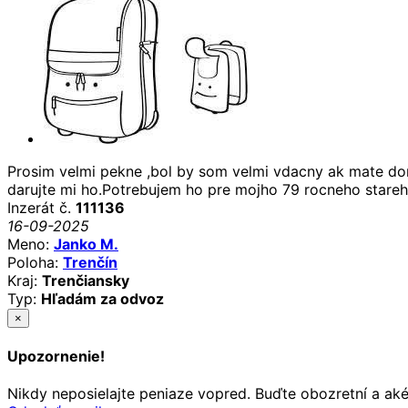
Prosim velmi pekne ,bol by som velmi vdacny ak mate d
darujte mi ho.Potrebujem ho pre mojho 79 rocneho stare
Inzerát č.
111136
16-09-2025
Meno:
Janko M.
Poloha:
Trenčín
Kraj:
Trenčiansky
Typ:
Hľadám za odvoz
×
Upozornenie!
Nikdy neposielajte peniaze vopred. Buďte obozretní a ak