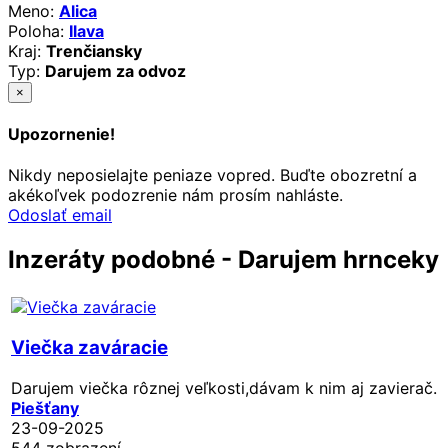
Meno:
Alica
Poloha:
Ilava
Kraj:
Trenčiansky
Typ:
Darujem za odvoz
×
Upozornenie!
Nikdy neposielajte peniaze vopred. Buďte obozretní a
akékoľvek podozrenie nám prosím nahláste.
Odoslať email
Inzeráty podobné - Darujem hrnceky
Viečka zaváracie
Darujem viečka rôznej veľkosti,dávam k nim aj zavierač.
Piešťany
23-09-2025
544 zobrazení