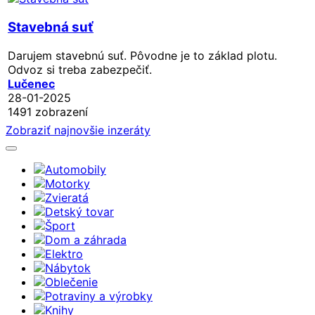
Stavebná suť
Darujem stavebnú suť. Pôvodne je to základ plotu.
Odvoz si treba zabezpečiť.
Lučenec
28-01-2025
1491 zobrazení
Zobraziť najnovšie inzeráty
Automobily
Motorky
Zvieratá
Detský tovar
Šport
Dom a záhrada
Elektro
Nábytok
Oblečenie
Potraviny a výrobky
Knihy