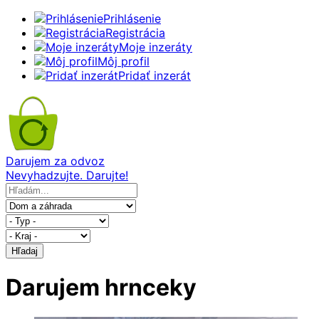
Prihlásenie
Registrácia
Moje inzeráty
Môj profil
Pridať inzerát
Darujem za odvoz
Nevyhadzujte. Darujte!
Hľadaj
Darujem hrnceky