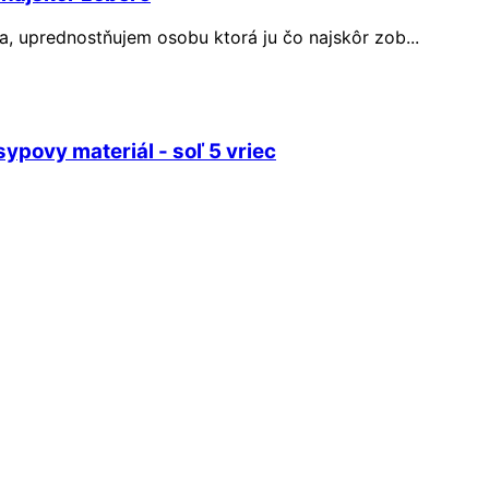
, uprednostňujem osobu ktorá ju čo najskôr zob...
ypovy materiál - soľ 5 vriec