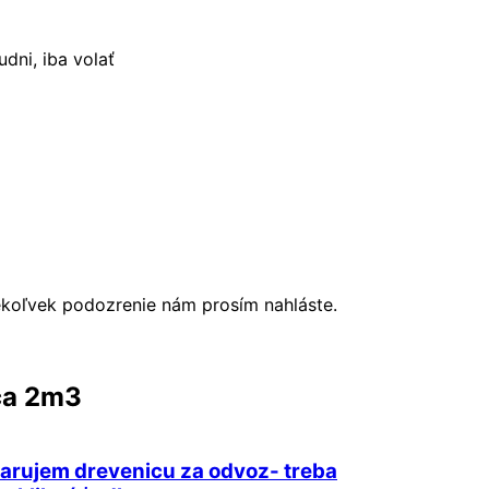
ni, iba volať
ékoľvek podozrenie nám prosím nahláste.
ca 2m3
arujem drevenicu za odvoz- treba