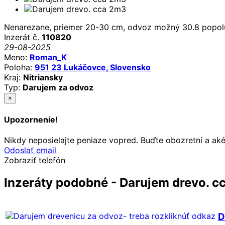
Nenarezane, priemer 20-30 cm, odvoz možný 30.8 popolud
Inzerát č.
110820
29-08-2025
Meno:
Roman_K
Poloha:
951 23 Lukáčovce, Slovensko
Kraj:
Nitriansky
Typ:
Darujem za odvoz
×
Upozornenie!
Nikdy neposielajte peniaze vopred. Buďte obozretní a ak
Odoslať email
Zobraziť telefón
Inzeráty podobné - Darujem drevo. c
D