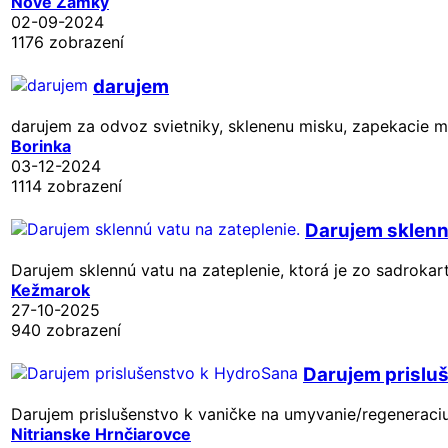
Nové Zámky
02-09-2024
1176 zobrazení
darujem
darujem za odvoz svietniky, sklenenu misku, zapekacie mis
Borinka
03-12-2024
1114 zobrazení
Darujem sklenn
Darujem sklennú vatu na zateplenie, ktorá je zo sadrokart
Kežmarok
27-10-2025
940 zobrazení
Darujem prislu
Darujem prislušenstvo k vaničke na umyvanie/regeneraciu
Nitrianske Hrnčiarovce