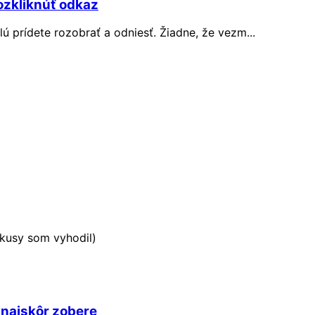
ozkliknúť odkaz
 prídete rozobrať a odniesť. Žiadne, že vezm...
 kusy som vyhodil)
 najskôr zobere