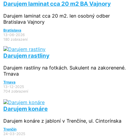
Darujem laminat cca 20 m2 BA Vajnory
Darujem laminat cca 20 m2. len osobný odber
Bratislava Vajnory
Bratislava
13-06-2026
180 zobrazení
Darujem rastliny
Darujem rastliny na fotkách. Sukulent na zakorenené.
Trnava
Trnava
13-12-2025
704 zobrazení
Darujem konáre
Darujem konáre z jabloní v Trenčíne, ul. Cintorínska
Trenčín
24-03-2025