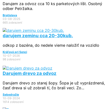
Darujem za odvoz cca 10 ks parketových líšt. Osobný
odber Petržalka.
Bratislava
03-08-2025
665 zobrazení
darujem zeminu cca 20-30kub.
odkop z bazéna, do nedele vieme naložiť na vozidlo
Kráľová pri Senci
10-07-2026
98 zobrazení
Darujem drevo za odvoz
Darujem drevo zo starej šopy. Šopa je už vyprázdnená,
časť dreva si už zobrali tí, čo brali veci. Zo...
Sebedražie
10-09-2024
1614 zobrazení