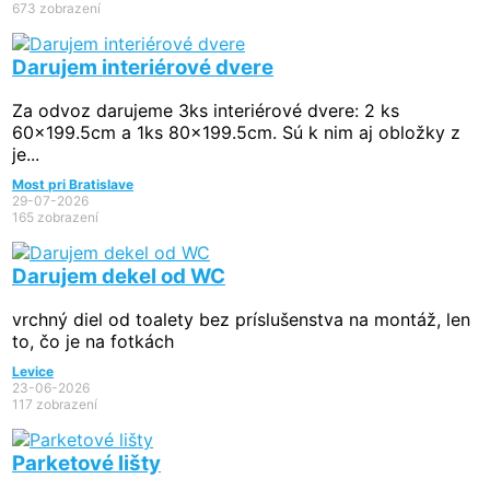
673 zobrazení
Darujem interiérové dvere
Za odvoz darujeme 3ks interiérové dvere: 2 ks
60x199.5cm a 1ks 80x199.5cm. Sú k nim aj obložky z
je...
Most pri Bratislave
29-07-2026
165 zobrazení
Darujem dekel od WC
vrchný diel od toalety bez príslušenstva na montáž, len
to, čo je na fotkách
Levice
23-06-2026
117 zobrazení
Parketové lišty