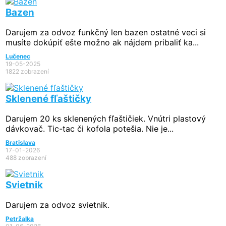
Bazen
Darujem za odvoz funkčný len bazen ostatné veci si
musíte dokúpiť ešte možno ak nájdem pribaliť ka...
Lučenec
19-05-2025
1822 zobrazení
Sklenené fľaštičky
Darujem 20 ks sklenených fľaštičiek. Vnútri plastový
dávkovač. Tic-tac či kofola potešia. Nie je...
Bratislava
17-01-2026
488 zobrazení
Svietnik
Darujem za odvoz svietnik.
Petržalka