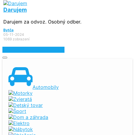
Darujem
Darujem za odvoz. Osobný odber.
Bytča
05-11-2024
1069 zobrazení
Zobraziť najnovšie inzeráty
Automobily
Motorky
Zvieratá
Detský tovar
Šport
Dom a záhrada
Elektro
Nábytok