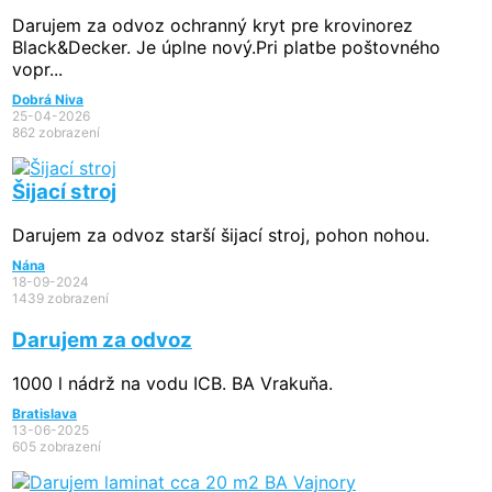
Darujem za odvoz ochranný kryt pre krovinorez
Black&Decker. Je úplne nový.Pri platbe poštovného
vopr...
Dobrá Niva
25-04-2026
862 zobrazení
Šijací stroj
Darujem za odvoz starší šijací stroj, pohon nohou.
Nána
18-09-2024
1439 zobrazení
Darujem za odvoz
1000 l nádrž na vodu ICB. BA Vrakuňa.
Bratislava
13-06-2025
605 zobrazení