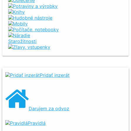
Oblečenie
Potraviny a výrobky
Knihy
Hudobné nástroje
Mobily
Počítače, notebooky
Náradie
Starožitnosti
Zľavy, vstupenky
Pridať inzerát
Darujem za odvoz
Pravidlá