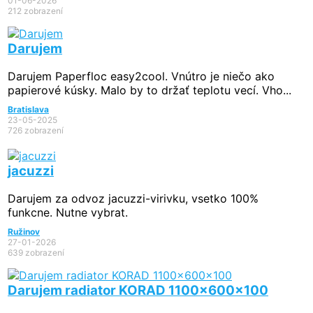
01-06-2026
212 zobrazení
Darujem
Darujem Paperfloc easy2cool. Vnútro je niečo ako
papierové kúsky. Malo by to držať teplotu vecí. Vho...
Bratislava
23-05-2025
726 zobrazení
jacuzzi
Darujem za odvoz jacuzzi-virivku, vsetko 100%
funkcne. Nutne vybrat.
Ružinov
27-01-2026
639 zobrazení
Darujem radiator KORAD 1100x600x100