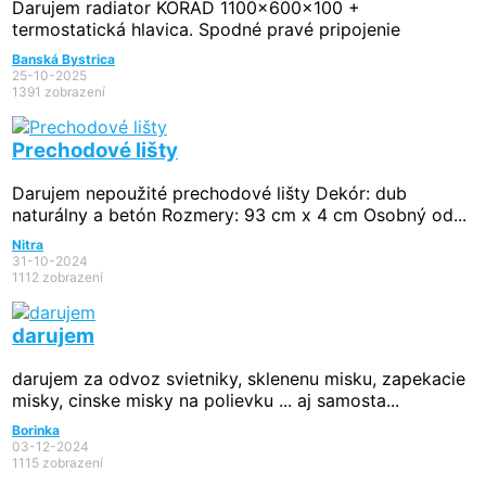
Darujem radiator KORAD 1100x600x100 +
termostatická hlavica. Spodné pravé pripojenie
Banská Bystrica
25-10-2025
1391 zobrazení
Prechodové lišty
Darujem nepoužité prechodové lišty Dekór: dub
naturálny a betón Rozmery: 93 cm x 4 cm Osobný od...
Nitra
31-10-2024
1112 zobrazení
darujem
darujem za odvoz svietniky, sklenenu misku, zapekacie
misky, cinske misky na polievku ... aj samosta...
Borinka
03-12-2024
1115 zobrazení