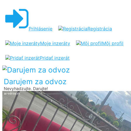
DARUJEM
ZA
ODVOZ
Prihlásenie
Registrácia
SEDACIU
SUPRAVU
Moje inzeráty
Môj profil
Pridať inzerát
Darujem za odvoz
Nevyhadzujte. Darujte!