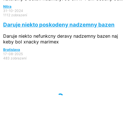
Nitra
31-10-2024
1112 zobrazení
Daruje niekto poskodeny nadzemny bazen
Daruje niekto nefunkcny deravy nadzemny bazen naj
keby bol xnacky marimex
Bratislava
17-08-2025
483 zobrazení