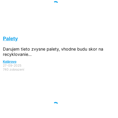
Palety
Darujem tieto zvysne palety, vhodne budu skor na
recyklovanie…
Kolárovo
27-09-2025
740 zobrazení