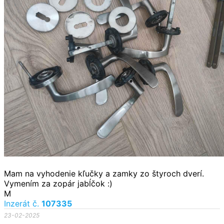
Mam na vyhodenie kľučky a zamky zo štyroch dverí.
Vymením za zopár jabĺčok :)
M
Inzerát č.
107335
23-02-2025