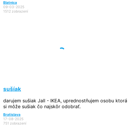
Blatnica
09-03-2025
1512 zobrazení
sušíak
darujem sušiak Jall - IKEA, uprednostňujem osobu ktorá
si môže sušiak čo najskôr odobrať.
Bratislava
17-08-2025
751 zobrazení