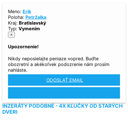
Meno:
Erik
Poloha:
Petržalka
Kraj:
Bratislavský
Typ:
Vymením
×
Upozornenie!
Nikdy neposielajte peniaze vopred. Buďte
obozretní a akékoľvek podozrenie nám prosím
nahláste.
ODOSLAŤ EMAIL
ZOBRAZIŤ TELEFÓN
INZERÁTY PODOBNÉ - 4X KĽUČKY OD STARÝCH
DVERI