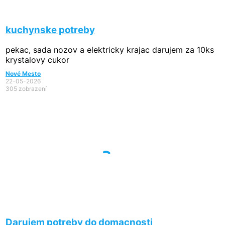
kuchynske potreby
pekac, sada nozov a elektricky krajac darujem za 10ks
krystalovy cukor
Nové Mesto
22-05-2026
305 zobrazení
Darujem potreby do domacnosti