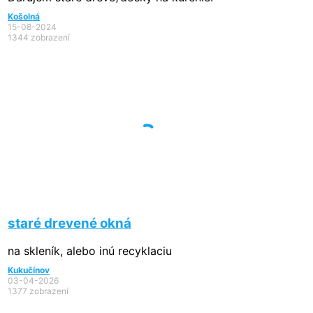
Košolná
15-08-2024
1344 zobrazení
staré drevené okná
na skleník, alebo inú recyklaciu
Kukučínov
03-04-2026
1377 zobrazení