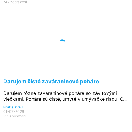
742 zobrazení
Darujem čisté zaváraninové poháre
Darujem rôzne zaváraninové poháre so závitovými
viečkami. Poháre sú čisté, umyté v umývačke riadu. O...
Bratislava II
01-07-2026
211 zobrazení