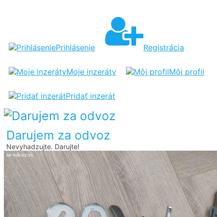
4X
KĽUČKY
OD
Prihlásenie
Registrácia
STARÝCH
DVERI
Moje inzeráty
Môj profil
Pridať inzerát
Darujem za odvoz
Nevyhadzujte. Darujte!