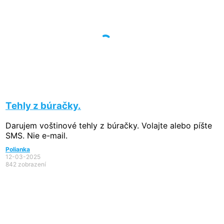
Tehly z búračky.
Darujem voštinové tehly z búračky. Volajte alebo píšte
SMS. Nie e-mail.
Polianka
12-03-2025
842 zobrazení