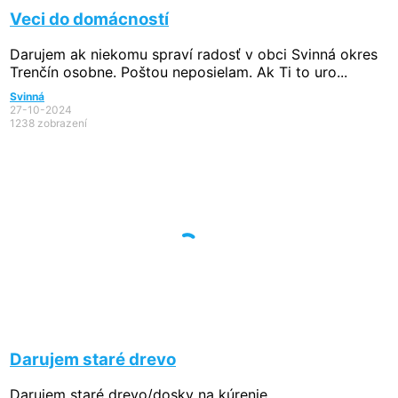
Veci do domácností
Darujem ak niekomu spraví radosť v obci Svinná okres
Trenčín osobne. Poštou neposielam. Ak Ti to uro...
Svinná
27-10-2024
1238 zobrazení
Darujem staré drevo
Darujem staré drevo/dosky na kúrenie.