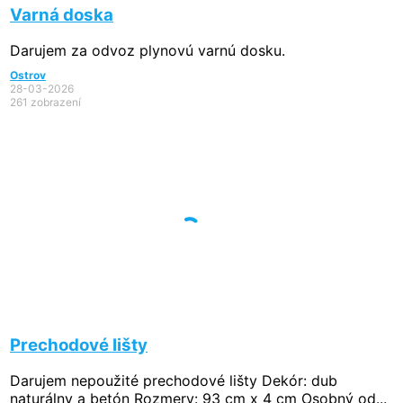
Varná doska
Darujem za odvoz plynovú varnú dosku.
Ostrov
28-03-2026
261 zobrazení
Prechodové lišty
Darujem nepoužité prechodové lišty Dekór: dub
naturálny a betón Rozmery: 93 cm x 4 cm Osobný od...