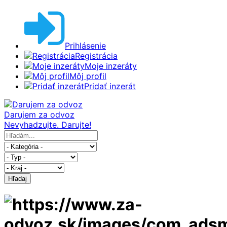
Prihlásenie
Registrácia
Moje inzeráty
Môj profil
Pridať inzerát
Darujem za odvoz
Nevyhadzujte. Darujte!
Hľadaj