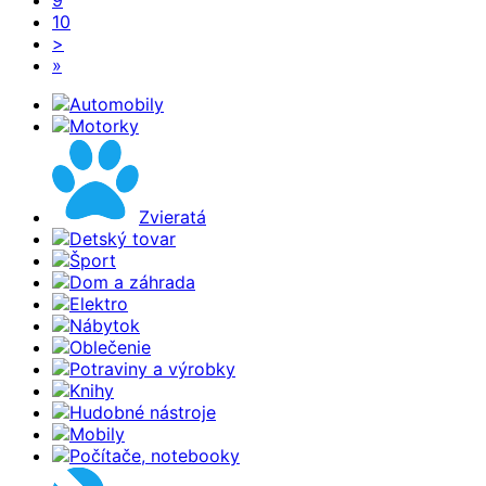
10
>
»
Automobily
Motorky
Zvieratá
Detský tovar
Šport
Dom a záhrada
Elektro
Nábytok
Oblečenie
Potraviny a výrobky
Knihy
Hudobné nástroje
Mobily
Počítače, notebooky