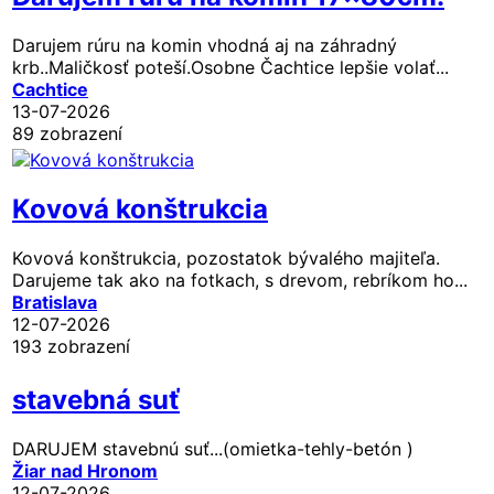
Darujem rúru na komin vhodná aj na záhradný
krb..Maličkosť poteší.Osobne Čachtice lepšie volať...
Cachtice
13-07-2026
89 zobrazení
Kovová konštrukcia
Kovová konštrukcia, pozostatok bývalého majiteľa.
Darujeme tak ako na fotkach, s drevom, rebríkom ho...
Bratislava
12-07-2026
193 zobrazení
stavebná suť
DARUJEM stavebnú suť...(omietka-tehly-betón )
Žiar nad Hronom
12-07-2026