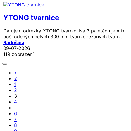
YTONG tvarnice
Darujem odrezky YTONG tvárnic. Na 3 paletách je mix
poškodených celých 300 mm tvárnic,rezaných tvárn...
Radošina
09-07-2026
119 zobrazení
«
<
1
2
3
4
...
6
7
8
9