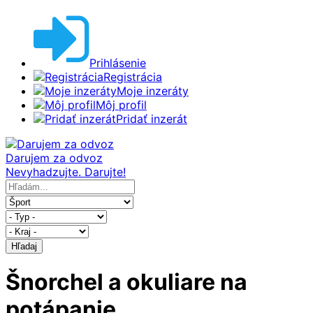
Prihlásenie
Registrácia
Moje inzeráty
Môj profil
Pridať inzerát
Darujem za odvoz
Nevyhadzujte. Darujte!
Hľadaj
Šnorchel a okuliare na
potápanie