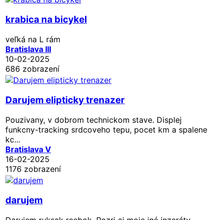
krabica na bicykel
veľká na L rám
Bratislava III
10-02-2025
686 zobrazení
Darujem elipticky trenazer
Pouzivany, v dobrom technickom stave. Displej
funkcny-tracking srdcoveho tepu, pocet km a spalene
kc...
Bratislava V
16-02-2025
1176 zobrazení
darujem
Darujem ruksak reebok. Pozri aj moje iné inzeráty