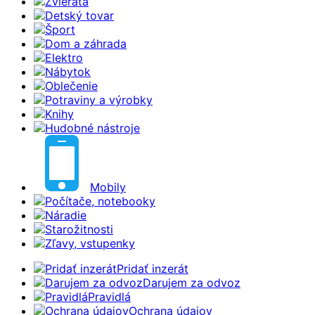
Zvieratá
Detský tovar
Šport
Dom a záhrada
Elektro
Nábytok
Oblečenie
Potraviny a výrobky
Knihy
Hudobné nástroje
Mobily
Počítače, notebooky
Náradie
Starožitnosti
Zľavy, vstupenky
Pridať inzerát
Darujem za odvoz
Pravidlá
Ochrana údajov