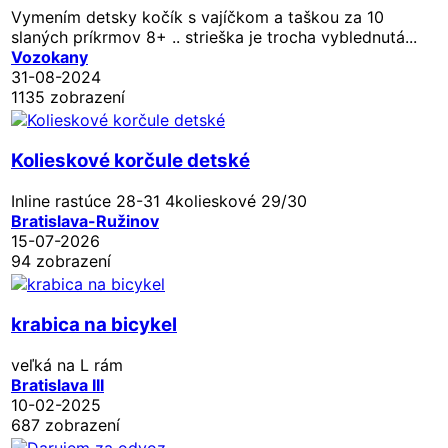
Vymením detsky kočík s vajíčkom a taškou za 10
slaných príkrmov 8+ .. strieška je trocha vyblednutá...
Vozokany
31-08-2024
1135 zobrazení
Kolieskové korčule detské
Inline rastúce 28-31 4kolieskové 29/30
Bratislava-Ružinov
15-07-2026
94 zobrazení
krabica na bicykel
veľká na L rám
Bratislava III
10-02-2025
687 zobrazení