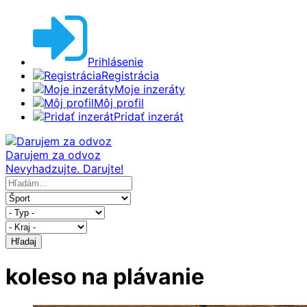
Prihlásenie
Registrácia
Moje inzeráty
Môj profil
Pridať inzerát
Darujem za odvoz
Nevyhadzujte. Darujte!
Hľadaj
koleso na plávanie