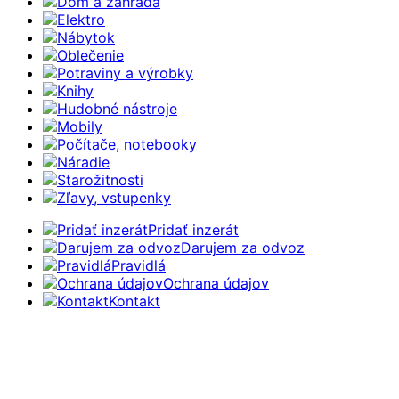
Dom a záhrada
Elektro
Nábytok
Oblečenie
Potraviny a výrobky
Knihy
Hudobné nástroje
Mobily
Počítače, notebooky
Náradie
Starožitnosti
Zľavy, vstupenky
Pridať inzerát
Darujem za odvoz
Pravidlá
Ochrana údajov
Kontakt