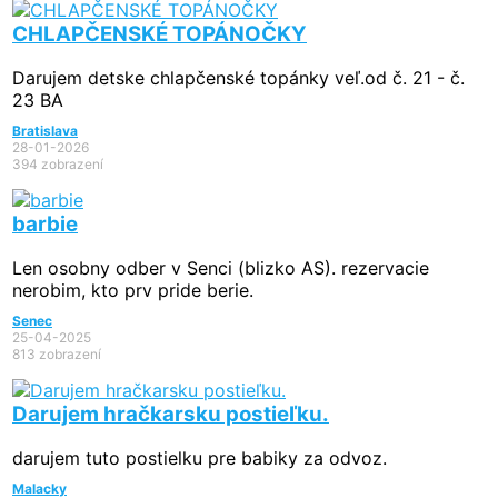
CHLAPČENSKÉ TOPÁNOČKY
Darujem detske chlapčenské topánky veľ.od č. 21 - č.
23 BA
Bratislava
28-01-2026
394 zobrazení
barbie
Len osobny odber v Senci (blizko AS). rezervacie
nerobim, kto prv pride berie.
Senec
25-04-2025
813 zobrazení
Darujem hračkarsku postieľku.
darujem tuto postielku pre babiky za odvoz.
Malacky