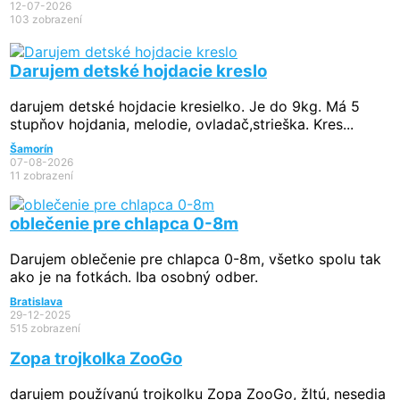
12-07-2026
103 zobrazení
Darujem detské hojdacie kreslo
darujem detské hojdacie kresielko. Je do 9kg. Má 5
stupňov hojdania, melodie, ovladač,strieška. Kres...
Šamorín
07-08-2026
11 zobrazení
oblečenie pre chlapca 0-8m
Darujem oblečenie pre chlapca 0-8m, všetko spolu tak
ako je na fotkách. Iba osobný odber.
Bratislava
29-12-2025
515 zobrazení
Zopa trojkolka ZooGo
darujem používanú trojkolku Zopa ZooGo, žltú, nesedia