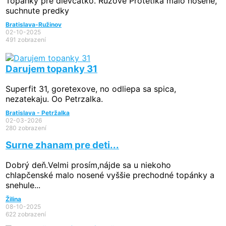
Topánky pre dievčatko. Ružové Protetika málo nosené,
suchnute predky
Bratislava-Ružinov
02-10-2025
491 zobrazení
Darujem topanky 31
Superfit 31, goretexove, no odliepa sa spica,
nezatekaju. Oo Petrzalka.
Bratislava - Petržalka
02-03-2026
280 zobrazení
Surne zhanam pre deti...
Dobrý deň.Velmi prosím,nájde sa u niekoho
chlapčenské malo nosené vyššie prechodné topánky a
snehule...
Žilina
08-10-2025
622 zobrazení