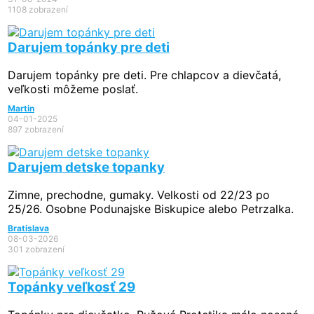
1108 zobrazení
Darujem topánky pre deti
Darujem topánky pre deti. Pre chlapcov a dievčatá,
veľkosti môžeme poslať.
Martin
04-01-2025
897 zobrazení
Darujem detske topanky
Zimne, prechodne, gumaky. Velkosti od 22/23 po
25/26. Osobne Podunajske Biskupice alebo Petrzalka.
Bratislava
08-03-2026
301 zobrazení
Topánky veľkosť 29