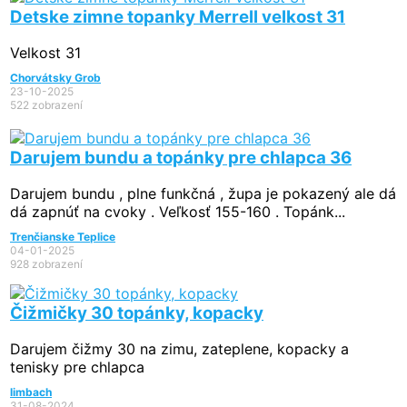
Detske zimne topanky Merrell velkost 31
Velkost 31
Chorvátsky Grob
23-10-2025
522 zobrazení
Darujem bundu a topánky pre chlapca 36
Darujem bundu , plne funkčná , župa je pokazený ale dá
dá zapnúť na cvoky . Veľkosť 155-160 . Topánk...
Trenčianske Teplice
04-01-2025
928 zobrazení
Čižmičky 30 topánky, kopacky
Darujem čižmy 30 na zimu, zateplene, kopacky a
tenisky pre chlapca
limbach
31-08-2024