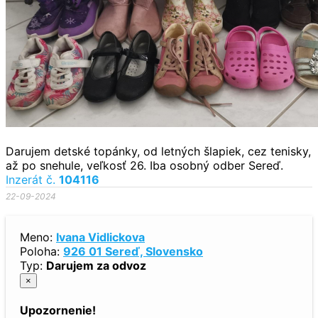
Darujem detské topánky, od letných šlapiek, cez tenisky,
až po snehule, veľkosť 26. Iba osobný odber Sereď.
Inzerát č.
104116
22-09-2024
Meno:
Ivana Vidlickova
Poloha:
926 01 Sereď, Slovensko
Typ:
Darujem za odvoz
×
Upozornenie!