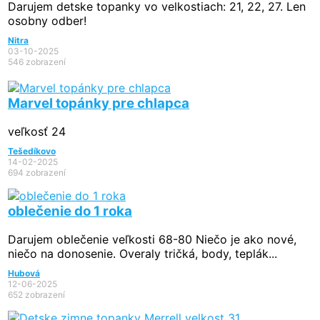
Darujem detske topanky vo velkostiach: 21, 22, 27. Len
osobny odber!
Nitra
03-10-2025
546 zobrazení
Marvel topánky pre chlapca
veľkosť 24
Tešedíkovo
14-02-2025
694 zobrazení
oblečenie do 1 roka
Darujem oblečenie veľkosti 68-80 Niečo je ako nové,
niečo na donosenie. Overaly tričká, body, teplák...
Hubová
12-06-2025
652 zobrazení