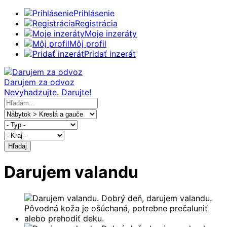
Prihlásenie
Registrácia
Moje inzeráty
Môj profil
Pridať inzerát
Darujem za odvoz
Nevyhadzujte. Darujte!
Hľadaj
Darujem valandu