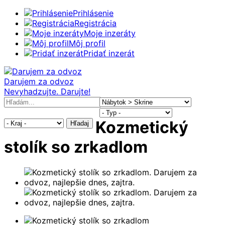
Prihlásenie
Registrácia
Moje inzeráty
Môj profil
Pridať inzerát
Darujem za odvoz
Nevyhadzujte. Darujte!
Kozmetický
Hľadaj
stolík so zrkadlom