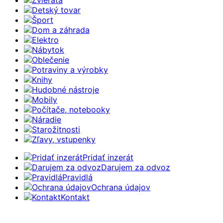
Detský tovar
Šport
Dom a záhrada
Elektro
Nábytok
Oblečenie
Potraviny a výrobky
Knihy
Hudobné nástroje
Mobily
Počítače, notebooky
Náradie
Starožitnosti
Zľavy, vstupenky
Pridať inzerát
Darujem za odvoz
Pravidlá
Ochrana údajov
Kontakt