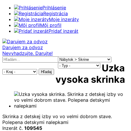
Prihlásenie
Registrácia
Moje inzeráty
Môj profil
Pridať inzerát
Darujem za odvoz
Nevyhadzujte. Darujte!
Uzka
Hľadaj
vysoka skrinka
Skrinka z detskej izby vo vo velmi dobrom stave.
Polepena detskymi nalepkami
Inzerát č.
109545