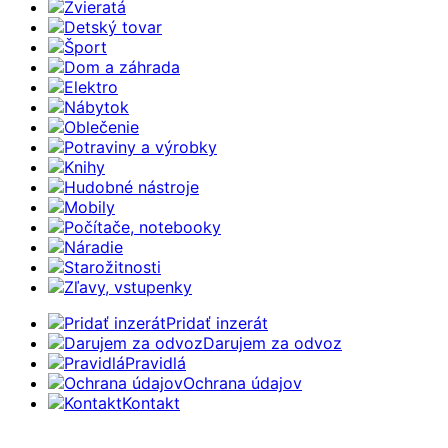
Zvieratá
Detský tovar
Šport
Dom a záhrada
Elektro
Nábytok
Oblečenie
Potraviny a výrobky
Knihy
Hudobné nástroje
Mobily
Počítače, notebooky
Náradie
Starožitnosti
Zľavy, vstupenky
Pridať inzerát
Darujem za odvoz
Pravidlá
Ochrana údajov
Kontakt