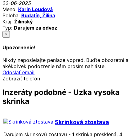
22-06-2025
Meno:
Karin Loudová
Poloha:
Budatín, Žilina
Kraj:
Žilinský
Typ:
Darujem za odvoz
×
Upozornenie!
Nikdy neposielajte peniaze vopred. Buďte obozretní a
akékoľvek podozrenie nám prosím nahláste.
Odoslať email
Zobraziť telefón
Inzeráty podobné - Uzka vysoka
skrinka
Skrinková ztostava
Darujem skrinkovú zostavu - 1 skrinka presklená, 4