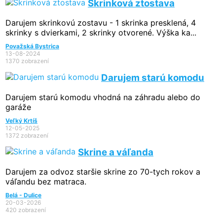
Skrinková ztostava
Darujem skrinkovú zostavu - 1 skrinka presklená, 4
skrinky s dvierkami, 2 skrinky otvorené. Výška ka...
Považská Bystrica
13-08-2024
1370 zobrazení
Darujem starú komodu
Darujem starú komodu vhodná na záhradu alebo do
garáže
Veľký Krtíš
12-05-2025
1372 zobrazení
Skrine a váľanda
Darujem za odvoz staršie skrine zo 70-tych rokov a
váľandu bez matraca.
Belá - Dulice
20-03-2026
420 zobrazení