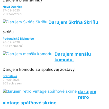
Darujem biele skrinky
Nova Dubnica
27-09-2025
710 zobrazení
Darujem Skriňa Skriňu
skriňu
Podunajské Biskupice
26-02-2026
533 zobrazení
Darujem menšiu
komodu.
Darujem komodu zo spálňovej zostavy.
Bratislava
21-05-2026
205 zobrazení
darujem
retro
vintage spáľňové skrine