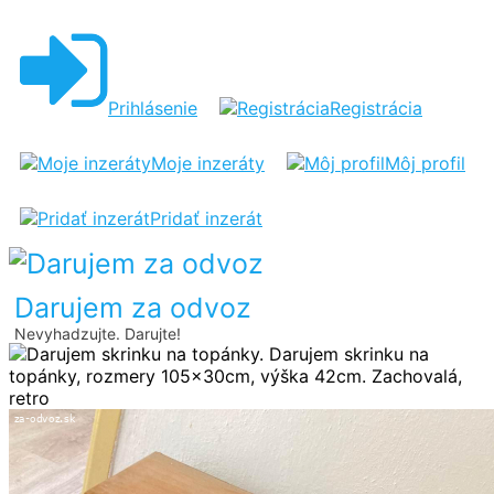
DARUJEM
SKRINKU
NA
Prihlásenie
Registrácia
TOPÁNKY
Moje inzeráty
Môj profil
Pridať inzerát
Darujem za odvoz
Nevyhadzujte. Darujte!