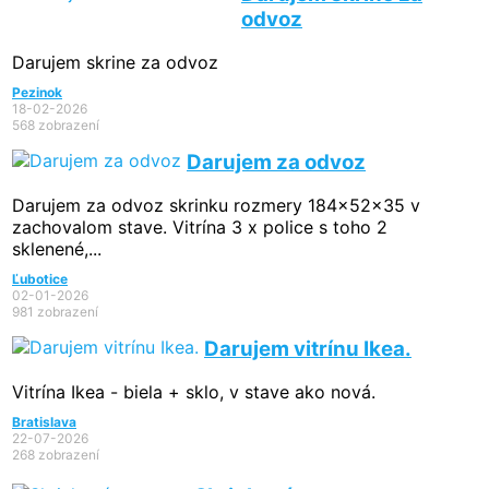
odvoz
Darujem skrine za odvoz
Pezinok
18-02-2026
568 zobrazení
Darujem za odvoz
Darujem za odvoz skrinku rozmery 184x52x35 v
zachovalom stave. Vitrína 3 x police s toho 2
sklenené,...
Ľubotice
02-01-2026
981 zobrazení
Darujem vitrínu Ikea.
Vitrína Ikea - biela + sklo, v stave ako nová.
Bratislava
22-07-2026
268 zobrazení