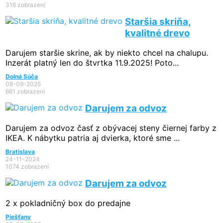
316 zobrazení
Staršia skriňa,
kvalitné drevo
Darujem staršie skrine, ak by niekto chcel na chalupu.
Inzerát platný len do štvrtka 11.9.2025! Poto...
Dolná Súča
08-09-2025
661 zobrazení
Darujem za odvoz
Darujem za odvoz časť z obývacej steny čiernej farby z
IKEA. K nábytku patria aj dvierka, ktoré sme ...
Bratislava
24-11-2024
1074 zobrazení
Darujem za odvoz
2 x pokladničný box do predajne
Piešťany