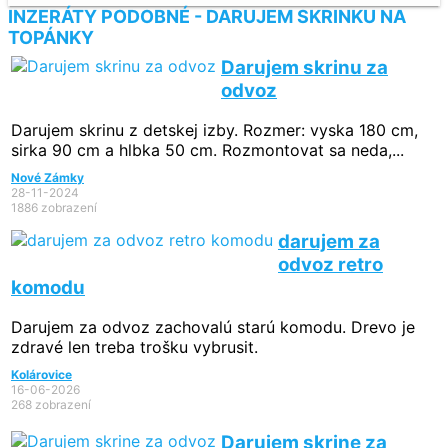
INZERÁTY PODOBNÉ - DARUJEM SKRINKU NA
TOPÁNKY
Darujem skrinu za
odvoz
Darujem skrinu z detskej izby. Rozmer: vyska 180 cm,
sirka 90 cm a hlbka 50 cm. Rozmontovat sa neda,...
Nové Zámky
28-11-2024
1886 zobrazení
darujem za
odvoz retro
komodu
Darujem za odvoz zachovalú starú komodu. Drevo je
zdravé len treba trošku vybrusit.
Kolárovice
16-06-2026
268 zobrazení
Darujem skrine za