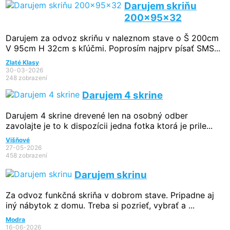
Darujem skriňu
200x95x32
Darujem za odvoz skriňu v naleznom stave o Š 200cm
V 95cm H 32cm s kľúčmi. Poprosím najprv písať SMS...
Zlaté Klasy
30-03-2026
248 zobrazení
Darujem 4 skrine
Darujem 4 skrine drevené len na osobný odber
zavolajte je to k dispozícii jedna fotka ktorá je prile...
Višňové
27-05-2026
458 zobrazení
Darujem skrinu
Za odvoz funkčná skriňa v dobrom stave. Pripadne aj
iný nábytok z domu. Treba si pozrieť, vybrať a ...
Modra
16-06-2026