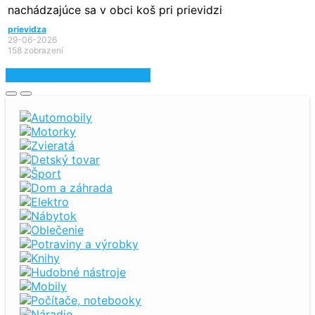
nachádzajúce sa v obci koš pri prievidzi
prievidza
29-06-2026
158 zobrazení
Zobraziť najnovšie inzeráty
Automobily
Motorky
Zvieratá
Detský tovar
Šport
Dom a záhrada
Elektro
Nábytok
Oblečenie
Potraviny a výrobky
Knihy
Hudobné nástroje
Mobily
Počítače, notebooky
Náradie