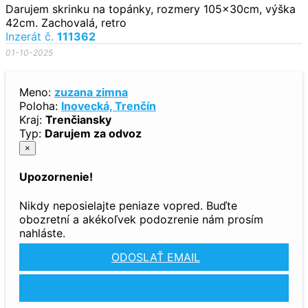
Darujem skrinku na topánky, rozmery 105x30cm, výška
42cm. Zachovalá, retro
Inzerát č.
111362
01-10-2025
Meno:
zuzana zimna
Poloha:
Inovecká, Trenčín
Kraj:
Trenčiansky
Typ:
Darujem za odvoz
×
Upozornenie!
Nikdy neposielajte peniaze vopred. Buďte
obozretní a akékoľvek podozrenie nám prosím
nahláste.
ODOSLAŤ EMAIL
ZOBRAZIŤ TELEFÓN