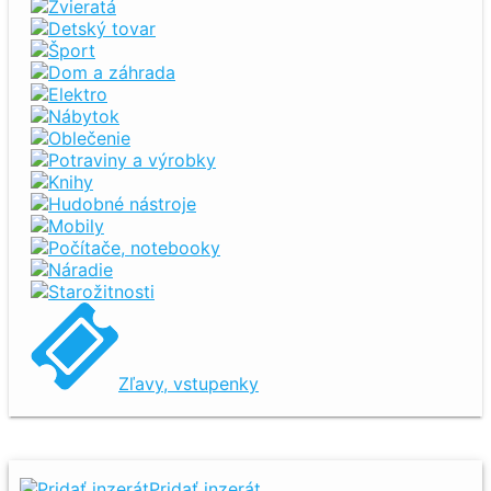
Zvieratá
Detský tovar
Šport
Dom a záhrada
Elektro
Nábytok
Oblečenie
Potraviny a výrobky
Knihy
Hudobné nástroje
Mobily
Počítače, notebooky
Náradie
Starožitnosti
Zľavy, vstupenky
Pridať inzerát