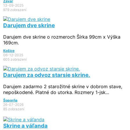
Zavar
13-09-2025
979 zobrazení
Darujem dve skrine
Darujem dve skrine o rozmeroch Šírka 99cm x Výška
169cm.
Košice
06-12-2025
605 zobrazení
Darujem za odvoz starsie skrine.
Darujem zadarmo 2 starožitné skrine v dobrom stave,
nepoškodené. Platné do utorka. Rozmery 1-jsk...
Šoporňa
26-07-2026
85 zobrazení
Skrine a váľanda