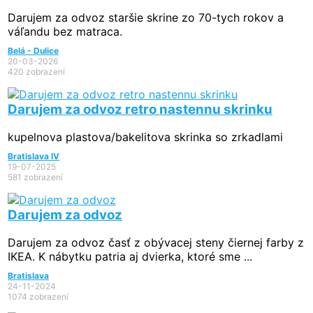
Darujem za odvoz staršie skrine zo 70-tych rokov a
váľandu bez matraca.
Belá - Dulice
20-03-2026
420 zobrazení
Darujem za odvoz retro nastennu skrinku
kupelnova plastova/bakelitova skrinka so zrkadlami
Bratislava IV
19-07-2025
581 zobrazení
Darujem za odvoz
Darujem za odvoz časť z obývacej steny čiernej farby z
IKEA. K nábytku patria aj dvierka, ktoré sme ...
Bratislava
24-11-2024
1074 zobrazení