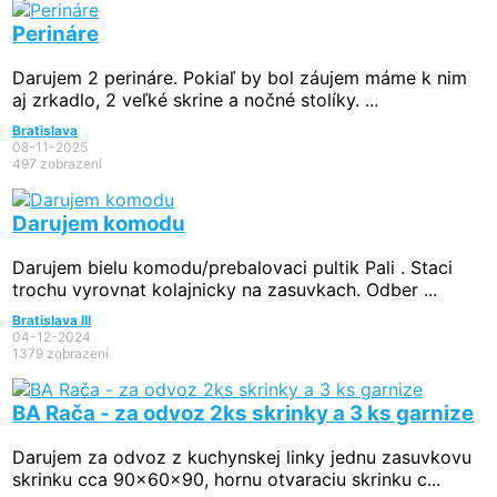
Perináre
Darujem 2 perináre. Pokiaľ by bol záujem máme k nim
aj zrkadlo, 2 veľké skrine a nočné stolíky. ...
Bratislava
08-11-2025
497 zobrazení
Darujem komodu
Darujem bielu komodu/prebalovaci pultik Pali . Staci
trochu vyrovnat kolajnicky na zasuvkach. Odber ...
Bratislava III
04-12-2024
1379 zobrazení
BA Rača - za odvoz 2ks skrinky a 3 ks garnize
Darujem za odvoz z kuchynskej linky jednu zasuvkovu
skrinku cca 90x60x90, hornu otvaraciu skrinku c...