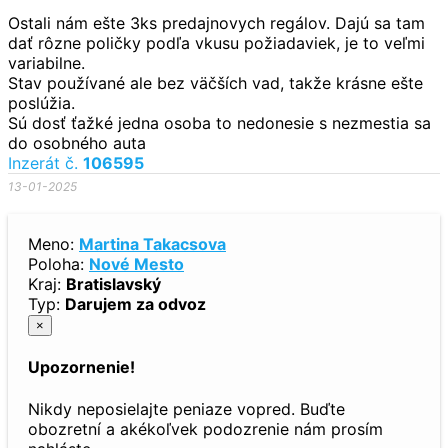
Ostali nám ešte 3ks predajnovych regálov. Dajú sa tam
dať rôzne poličky podľa vkusu požiadaviek, je to veľmi
variabilne.
Stav používané ale bez väčších vad, takže krásne ešte
poslúžia.
Sú dosť ťažké jedna osoba to nedonesie s nezmestia sa
do osobného auta
Inzerát č.
106595
13-01-2025
Meno:
Martina Takacsova
Poloha:
Nové Mesto
Kraj:
Bratislavský
Typ:
Darujem za odvoz
×
Upozornenie!
Nikdy neposielajte peniaze vopred. Buďte
obozretní a akékoľvek podozrenie nám prosím