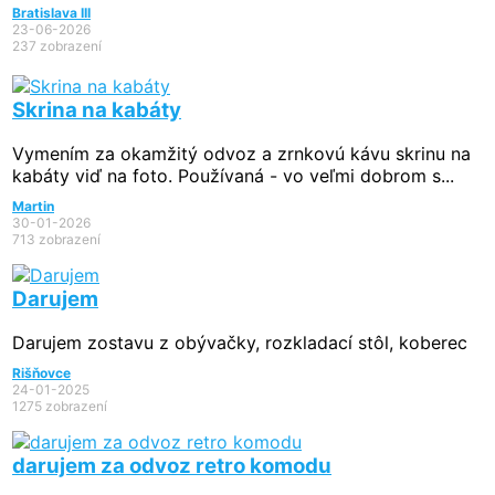
Bratislava III
23-06-2026
237 zobrazení
Skrina na kabáty
Vymením za okamžitý odvoz a zrnkovú kávu skrinu na
kabáty viď na foto. Používaná - vo veľmi dobrom s...
Martin
30-01-2026
713 zobrazení
Darujem
Darujem zostavu z obývačky, rozkladací stôl, koberec
Rišňovce
24-01-2025
1275 zobrazení
darujem za odvoz retro komodu