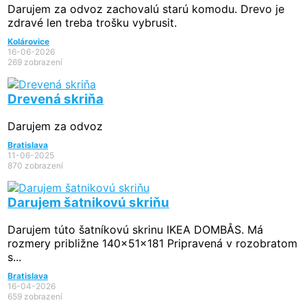
Darujem za odvoz zachovalú starú komodu. Drevo je
zdravé len treba trošku vybrusit.
Kolárovice
16-06-2026
269 zobrazení
Drevená skriňa
Darujem za odvoz
Bratislava
11-06-2025
870 zobrazení
Darujem šatnikovú skriňu
Darujem túto šatníkovú skrinu IKEA DOMBÅS. Má
rozmery približne 140x51x181 Pripravená v rozobratom
s...
Bratislava
16-04-2026
659 zobrazení