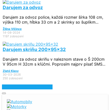
Darujem za odvoz
Darujem za odvoz police, každá rozmer šírka 108 cm,
výška 110 cm, hĺbka 33 cm a 2 skrinky so šuplíkm...
Žilina Vlčince
14-08-2024
1197 zobrazení
Darujem skriňu 200x95x32
Darujem za odvoz skriňu v naleznom stave o Š 200cm
V 95cm H 32cm s kľúčmi. Poprosím najprv písať SMS...
Zlaté Klasy
30-03-2026
250 zobrazení
Zobraziť najnovšie inzeráty
Automobily
Motorky