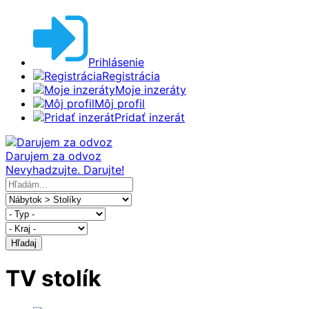
Prihlásenie
Registrácia
Moje inzeráty
Môj profil
Pridať inzerát
Darujem za odvoz
Nevyhadzujte. Darujte!
Hľadaj
TV stolík