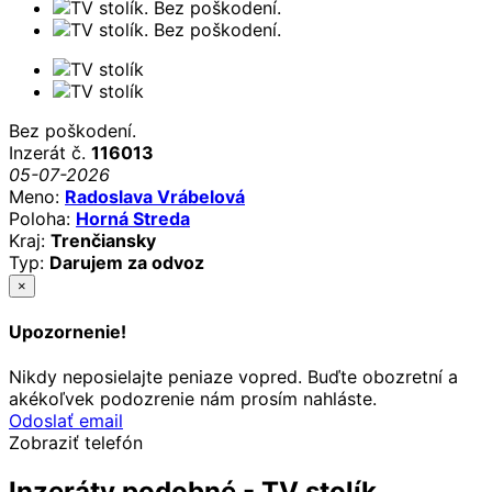
Bez poškodení.
Inzerát č.
116013
05-07-2026
Meno:
Radoslava Vrábelová
Poloha:
Horná Streda
Kraj:
Trenčiansky
Typ:
Darujem za odvoz
×
Upozornenie!
Nikdy neposielajte peniaze vopred. Buďte obozretní a
akékoľvek podozrenie nám prosím nahláste.
Odoslať email
Zobraziť telefón
Inzeráty podobné - TV stolík