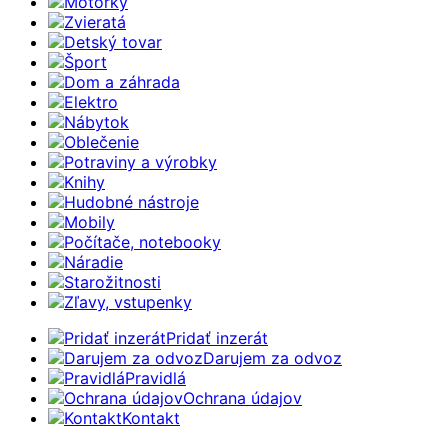
Motorky
Zvieratá
Detský tovar
Šport
Dom a záhrada
Elektro
Nábytok
Oblečenie
Potraviny a výrobky
Knihy
Hudobné nástroje
Mobily
Počítače, notebooky
Náradie
Starožitnosti
Zľavy, vstupenky
Pridať inzerát
Darujem za odvoz
Pravidlá
Ochrana údajov
Kontakt