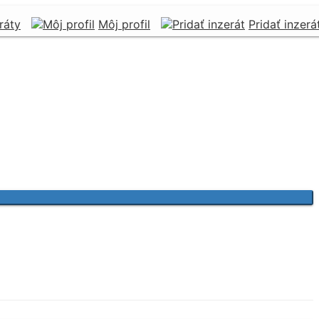
ráty
Môj profil
Pridať inzerá