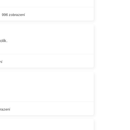
996 zobrazení
lík.
ní
razení