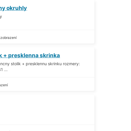
ny okruhly
ly
 zobrazení
k + presklenna skrinka
ncny stolik + presklennu skrinku rozmery:
 ...
azení