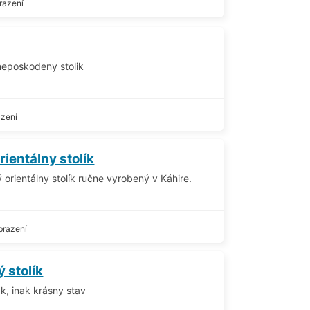
razení
neposkodeny stolik
azení
rientálny stolík
 orientálny stolík ručne vyrobený v Káhire.
brazení
 stolík
k, inak krásny stav