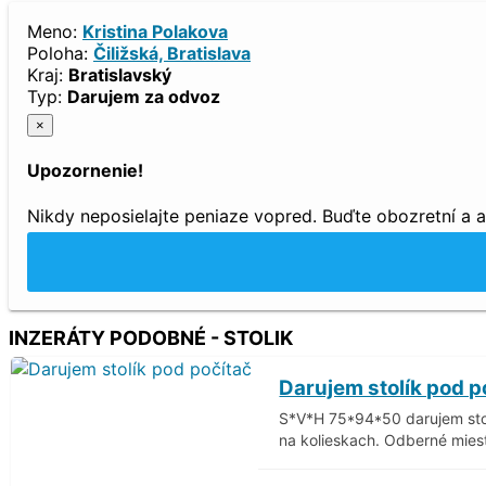
Meno:
Kristina Polakova
Poloha:
Čiližská, Bratislava
Kraj:
Bratislavský
Typ:
Darujem za odvoz
×
Upozornenie!
Nikdy neposielajte peniaze vopred. Buďte obozretní a 
INZERÁTY PODOBNÉ - STOLIK
Darujem stolík pod p
S*V*H 75*94*50 darujem stol
na kolieskach. Odberné miest