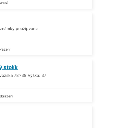
azení
e známky použipvania
brazení
 stolík
evozska 78x39 Výška: 37
obrazení