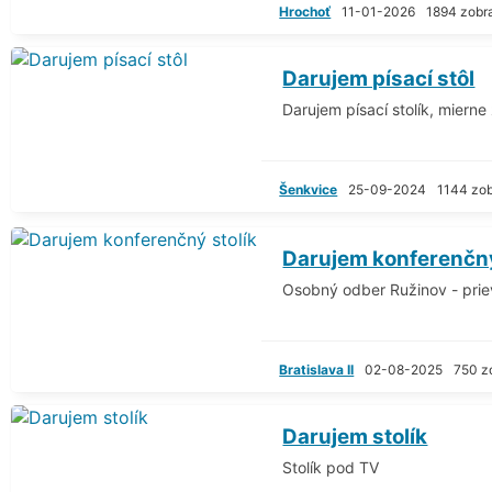
Hrochoť
11-01-2026
1894 zobr
Darujem písací stôl
Darujem písací stolík, miern
Šenkvice
25-09-2024
1144 zo
Darujem konferenčný
Osobný odber Ružinov - pri
Bratislava II
02-08-2025
750 z
Darujem stolík
Stolík pod TV