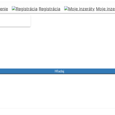
senie
Registrácia
Moje inze
Hľadaj