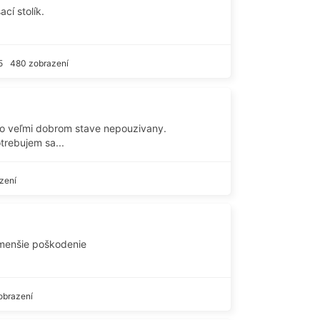
cí stolík.
5
480 zobrazení
vo veľmi dobrom stave nepouzivany.
trebujem sa...
zení
 menšie poškodenie
obrazení