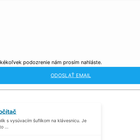
akékoľvek podozrenie nám prosím nahláste.
ODOSLAŤ EMAIL
očítač
ík s vysúvacím šuflíkom na klávesnicu. Je
o ...