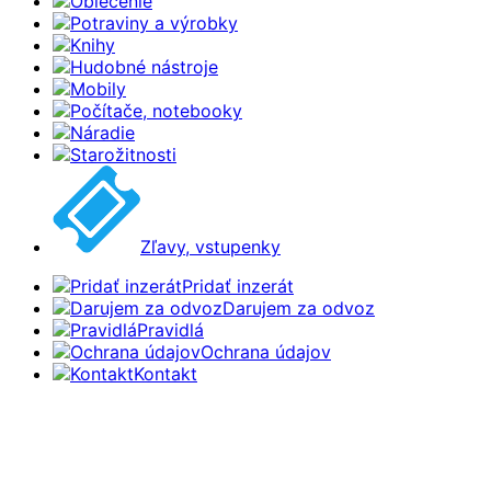
Oblečenie
Potraviny a výrobky
Knihy
Hudobné nástroje
Mobily
Počítače, notebooky
Náradie
Starožitnosti
Zľavy, vstupenky
Pridať inzerát
Darujem za odvoz
Pravidlá
Ochrana údajov
Kontakt