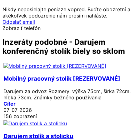
Nikdy neposielajte peniaze vopred. Buďte obozretní a
akékoľvek podozrenie nám prosím nahláste.
Odoslať email
Zobraziť telefón
Inzeráty podobné - Darujem
konferenčný stolík biely so sklom
Mobilný pracovný stolík [REZERVOVANÉ]
Darujem za odvoz Rozmery: výška 75cm, šírka 72cm,
hĺbka 73cm. Známky bežného používania
Cífer
07-07-2026
156 zobrazení
Darujem stolik a stolicku