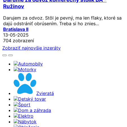
Ružinov
Darujem za odvoz. Stôl je pevný, ma len fľaky, ktoré sa
dajú odstrániť obrúsením. Treba si ho znies...
Bratislava II
13-05-2025
704 zobrazení
Zobraziť najnovšie inzeráty
Automobily
Motorky
Zvieratá
Detský tovar
Šport
Dom a záhrada
Elektro
Nábytok