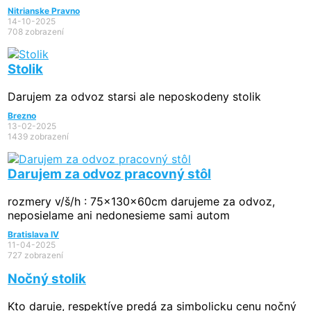
Nitrianske Pravno
14-10-2025
708 zobrazení
Stolik
Darujem za odvoz starsi ale neposkodeny stolik
Brezno
13-02-2025
1439 zobrazení
Darujem za odvoz pracovný stôl
rozmery v/š/h : 75x130x60cm darujeme za odvoz,
neposielame ani nedonesieme sami autom
Bratislava IV
11-04-2025
727 zobrazení
Nočný stolik
Kto daruje, respektíve predá za simbolicku cenu nočný