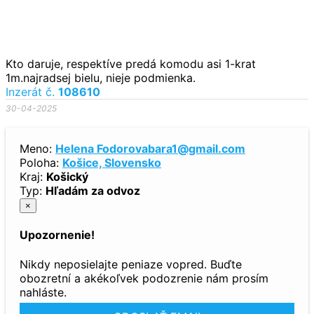
Kto daruje, respektíve predá komodu asi 1-krat
1m.najradsej bielu, nieje podmienka.
Inzerát č.
108610
30-04-2025
Meno:
Helena Fodorovabara1@gmail.com
Poloha:
Košice, Slovensko
Kraj:
Košický
Typ:
Hľadám za odvoz
×
Upozornenie!
Nikdy neposielajte peniaze vopred. Buďte
obozretní a akékoľvek podozrenie nám prosím
nahláste.