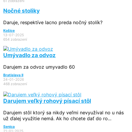
61 zobrazení
Nočné stoliky
Daruje, respektíve lacno preda nočný stolík?
Košice
13-07-2025
654 zobrazení
Umývadlo za odvoz
Darujem za odvoz umyvadlo 60
Bratislava II
24-01-2026
468 zobrazení
Darujem veľký rohový písací stôl
Darujem stôl ktorý sa nikdy veľmi nevyužíval no u nás
už ďalej využitie nemá. Ak ho chcete dať do ro...
Senica
21-01-2025