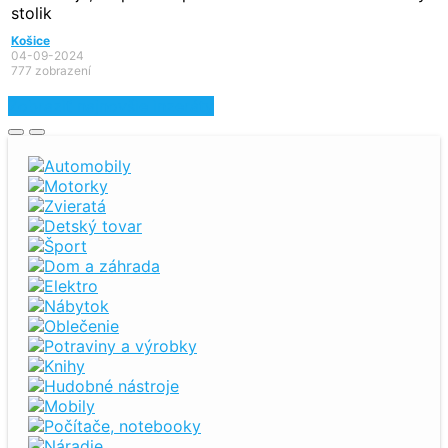
stolik
Košice
04-09-2024
777 zobrazení
Zobraziť najnovšie inzeráty
Automobily
Motorky
Zvieratá
Detský tovar
Šport
Dom a záhrada
Elektro
Nábytok
Oblečenie
Potraviny a výrobky
Knihy
Hudobné nástroje
Mobily
Počítače, notebooky
Náradie