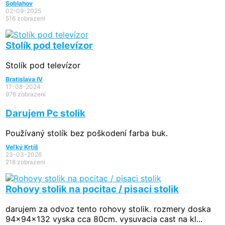
Soblahov
02-09-2025
516 zobrazení
Stolík pod televízor
Stolík pod televízor
Bratislava IV
17-08-2024
976 zobrazení
Darujem Pc stolik
Používaný stolík bez poškodení farba buk.
Veľký Krtíš
23-03-2026
218 zobrazení
Rohovy stolik na pocitac / pisaci stolik
darujem za odvoz tento rohovy stolik. rozmery doska
94x94x132 vyska cca 80cm. vysuvacia cast na kl...