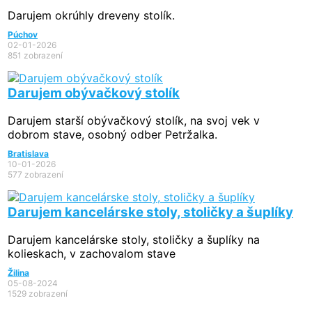
Darujem okrúhly dreveny stolík.
Púchov
02-01-2026
851 zobrazení
Darujem obývačkový stolík
Darujem starší obývačkový stolík, na svoj vek v
dobrom stave, osobný odber Petržalka.
Bratislava
10-01-2026
577 zobrazení
Darujem kancelárske stoly, stoličky a šuplíky
Darujem kancelárske stoly, stoličky a šuplíky na
kolieskach, v zachovalom stave
Žilina
05-08-2024
1529 zobrazení