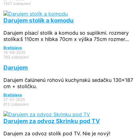
1327 zobrazení
Darujem stolík a komodu
Darujem písací stolík a komodu so suplikmi. rozmery
stolíka:š 110cm x hlbka 70cm x výška 75cm rozmer...
Bratislava
10-09-2025
763 zobrazení
Darujem
Darujem čalúnenú rohovú kuchynskú sedačku 130x187
cm + stoličku.
Bratislava
27-01-2025
613 zobrazení
Darujem za odvoz Skrinku pod TV
Darujem za odvoz stolík pod TV. Nie je nový!