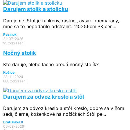
Darujem stolik a stolicku
Darujeme. Stol je funkcny, rastuci, avsak pocmarany,
mne sa to nepodarilo odstranit. 110x56cm.PK cen...
Pezinok
21-07-2026
95 zobrazení
Nočný stolik
Kto daruje, alebo lacno predá nočný stolík?
Košice
23-11-2024
888 zobrazení
Darujem za odvoz kreslo a stôl
Darujem za odvoz kreslo a stôl Kreslo, dobre sa v ňom
sedí, čierne, koženkové na nožičkách Stôl pe...
Bratislava II
06-08-2026