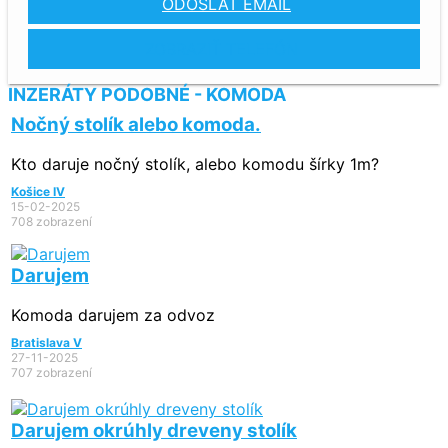
ODOSLAŤ EMAIL
ZOBRAZIŤ TELEFÓN
INZERÁTY PODOBNÉ - KOMODA
Nočný stolík alebo komoda.
Kto daruje nočný stolík, alebo komodu šírky 1m?
Košice IV
15-02-2025
708 zobrazení
Darujem
Komoda darujem za odvoz
Bratislava V
27-11-2025
707 zobrazení
Darujem okrúhly dreveny stolík