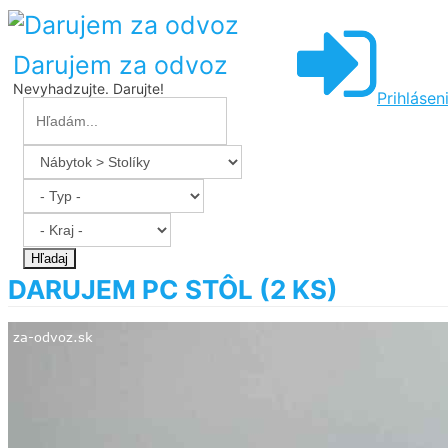
Darujem za odvoz
Nevyhadzujte. Darujte!
Prihlásen
Hľadaj
DARUJEM PC STÔL (2 KS)