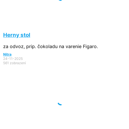
Herny stol
za odvoz, prip. čokoladu na varenie Figaro.
Nitra
24-11-2025
561 zobrazení