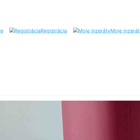
ie
Registrácia
Moje inzerá