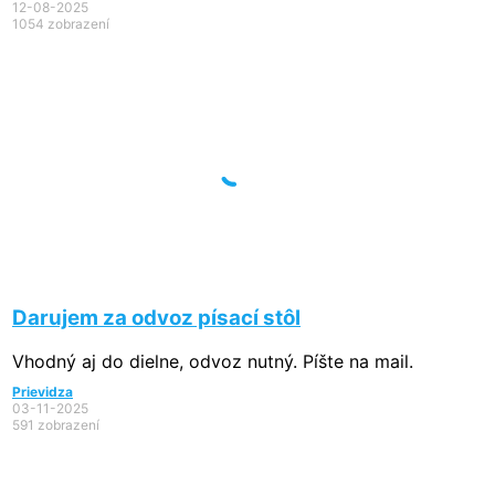
12-08-2025
1054 zobrazení
Darujem za odvoz písací stôl
Vhodný aj do dielne, odvoz nutný. Píšte na mail.
Prievidza
03-11-2025
591 zobrazení