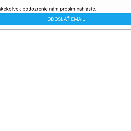
 akékoľvek podozrenie nám prosím nahláste.
ODOSLAŤ EMAIL