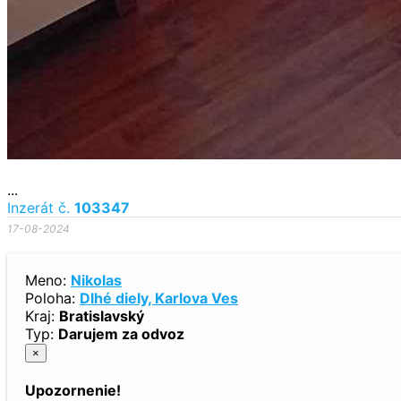
...
Inzerát č.
103347
17-08-2024
Meno:
Nikolas
Poloha:
Dlhé diely, Karlova Ves
Kraj:
Bratislavský
Typ:
Darujem za odvoz
×
Upozornenie!