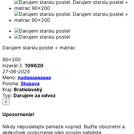
Darujem starsiu postel + matrac
90x200
Inzerát č.
109620
27-06-2025
Meno:
nudaaaaaaaaa
Poloha:
Stupava
Kraj:
Bratislavský
Typ:
Darujem za odvoz
×
Upozornenie!
Nikdy neposielajte peniaze vopred. Buďte obozretní a
akékoľvek podozrenie nám prosím nahláste.