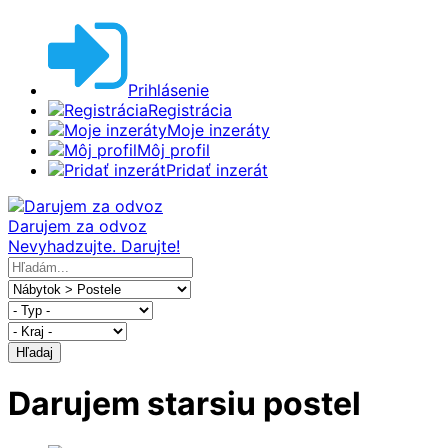
Prihlásenie
Registrácia
Moje inzeráty
Môj profil
Pridať inzerát
Darujem za odvoz
Nevyhadzujte. Darujte!
Hľadaj
Darujem starsiu postel