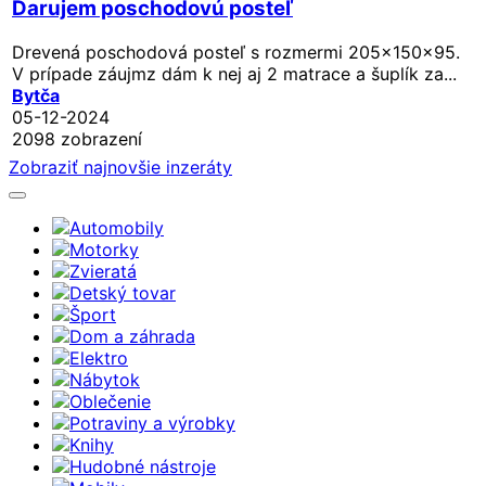
Darujem poschodovú posteľ
Drevená poschodová posteľ s rozmermi 205x150x95.
V prípade záujmz dám k nej aj 2 matrace a šuplík za...
Bytča
05-12-2024
2098 zobrazení
Zobraziť najnovšie inzeráty
Automobily
Motorky
Zvieratá
Detský tovar
Šport
Dom a záhrada
Elektro
Nábytok
Oblečenie
Potraviny a výrobky
Knihy
Hudobné nástroje