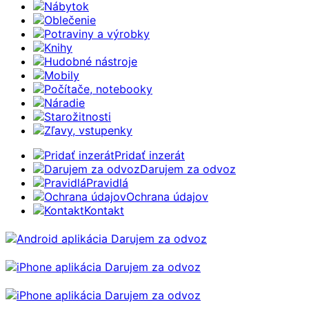
Nábytok
Oblečenie
Potraviny a výrobky
Knihy
Hudobné nástroje
Mobily
Počítače, notebooky
Náradie
Starožitnosti
Zľavy, vstupenky
Pridať inzerát
Darujem za odvoz
Pravidlá
Ochrana údajov
Kontakt