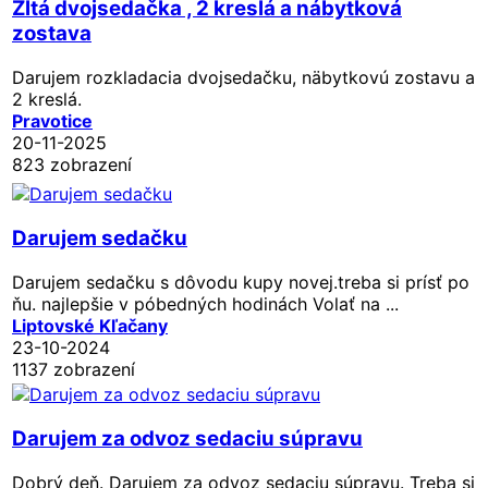
Žltá dvojsedačka , 2 kreslá a nábytková
zostava
Darujem rozkladacia dvojsedačku, näbytkovú zostavu a
2 kreslá.
Pravotice
20-11-2025
823 zobrazení
Darujem sedačku
Darujem sedačku s dôvodu kupy novej.treba si prísť po
ňu. najlepšie v póbedných hodinách Volať na ...
Liptovské Kľačany
23-10-2024
1137 zobrazení
Darujem za odvoz sedaciu súpravu
Dobrý deň. Darujem za odvoz sedaciu súpravu. Treba si