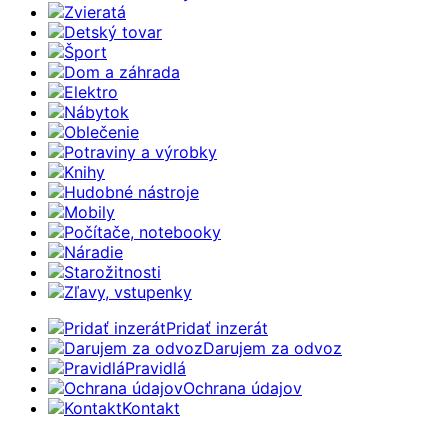
Zvieratá
Detský tovar
Šport
Dom a záhrada
Elektro
Nábytok
Oblečenie
Potraviny a výrobky
Knihy
Hudobné nástroje
Mobily
Počítače, notebooky
Náradie
Starožitnosti
Zľavy, vstupenky
Pridať inzerát
Darujem za odvoz
Pravidlá
Ochrana údajov
Kontakt