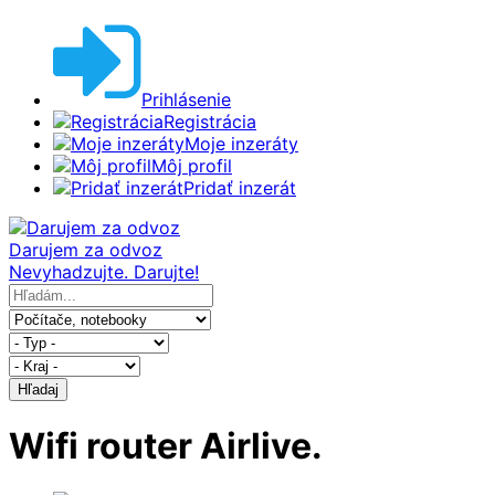
Prihlásenie
Registrácia
Moje inzeráty
Môj profil
Pridať inzerát
Darujem za odvoz
Nevyhadzujte. Darujte!
Hľadaj
Wifi router Airlive.