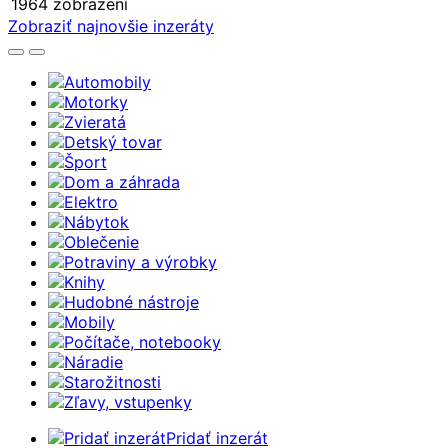
1964 zobrazení
Zobraziť najnovšie inzeráty
Automobily
Motorky
Zvieratá
Detský tovar
Šport
Dom a záhrada
Elektro
Nábytok
Oblečenie
Potraviny a výrobky
Knihy
Hudobné nástroje
Mobily
Počítače, notebooky
Náradie
Starožitnosti
Zľavy, vstupenky
Pridať inzerát