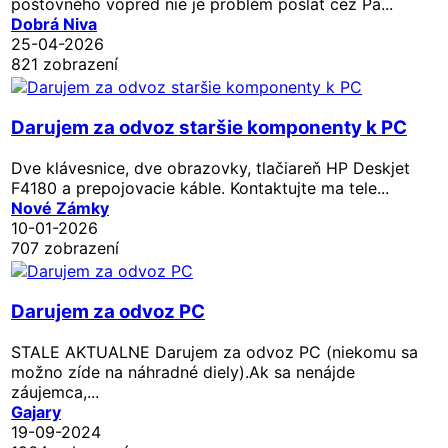
poštovného vopred nie je problém poslať cez Pa...
Dobrá Niva
25-04-2026
821 zobrazení
Darujem za odvoz staršie komponenty k PC
Dve klávesnice, dve obrazovky, tlačiareň HP Deskjet
F4180 a prepojovacie káble. Kontaktujte ma tele...
Nové Zámky
10-01-2026
707 zobrazení
Darujem za odvoz PC
STALE AKTUALNE Darujem za odvoz PC (niekomu sa
možno zíde na náhradné diely).Ak sa nenájde
záujemca,...
Gajary
19-09-2024