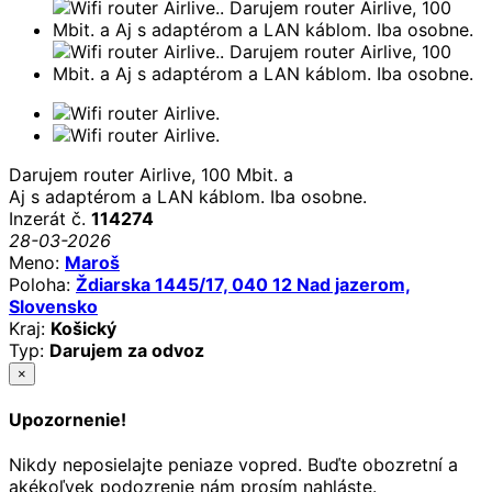
Darujem router Airlive, 100 Mbit. a
Aj s adaptérom a LAN káblom. Iba osobne.
Inzerát č.
114274
28-03-2026
Meno:
Maroš
Poloha:
Ždiarska 1445/17, 040 12 Nad jazerom,
Slovensko
Kraj:
Košický
Typ:
Darujem za odvoz
×
Upozornenie!
Nikdy neposielajte peniaze vopred. Buďte obozretní a
akékoľvek podozrenie nám prosím nahláste.