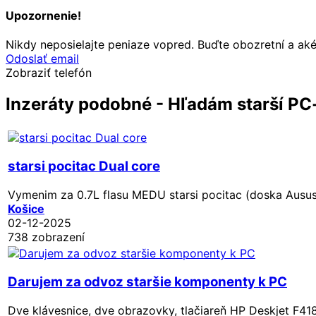
Upozornenie!
Nikdy neposielajte peniaze vopred. Buďte obozretní a ak
Odoslať email
Zobraziť telefón
Inzeráty podobné - Hľadám starší PC
starsi pocitac Dual core
Vymenim za 0.7L flasu MEDU starsi pocitac (doska Ausu
Košice
02-12-2025
738 zobrazení
Darujem za odvoz staršie komponenty k PC
Dve klávesnice, dve obrazovky, tlačiareň HP Deskjet F4180