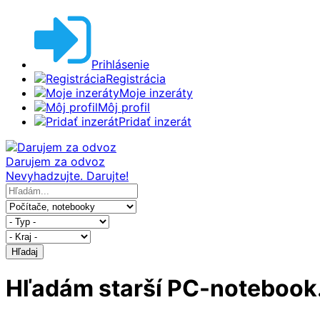
Prihlásenie
Registrácia
Moje inzeráty
Môj profil
Pridať inzerát
Darujem za odvoz
Nevyhadzujte. Darujte!
Hľadaj
Hľadám starší PC-notebook