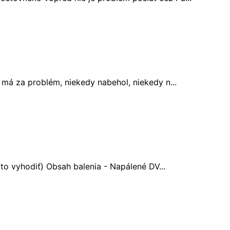
 má za problém, niekedy nabehol, niekedy n...
úto vyhodiť) Obsah balenia - Napálené DV...