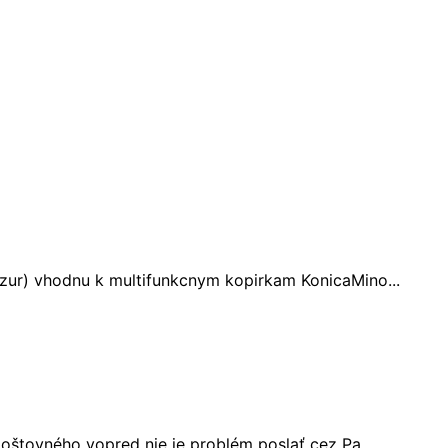
zur) vhodnu k multifunkcnym kopirkam KonicaMino...
oštovného vopred nie je problém poslať cez Pa...