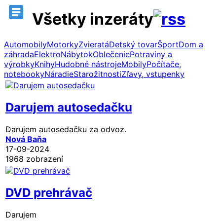
Všetky inzeráty
Automobily
Motorky
Zvieratá
Detský tovar
Šport
Dom a
záhrada
Elektro
Nábytok
Oblečenie
Potraviny a
výrobky
Knihy
Hudobné nástroje
Mobily
Počítače,
notebooky
Náradie
Starožitnosti
Zľavy, vstupenky
Darujem autosedačku
Darujem autosedačku za odvoz.
Nová Baňa
17-09-2024
1968 zobrazení
DVD prehrávač
Darujem