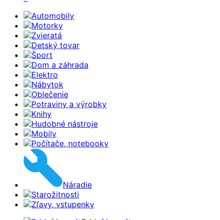
Automobily
Motorky
Zvieratá
Detský tovar
Šport
Dom a záhrada
Elektro
Nábytok
Oblečenie
Potraviny a výrobky
Knihy
Hudobné nástroje
Mobily
Počítače, notebooky
Náradie
Starožitnosti
Zľavy, vstupenky