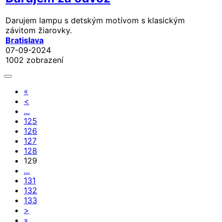
Darujem lampu s detským motívom s klasickým
závitom žiarovky.
Bratislava
07-09-2024
1002 zobrazení
«
<
...
125
126
127
128
129
...
131
132
133
>
»