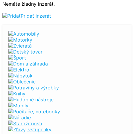
Nemáte žiadny inzerát.
Pridať inzerát
Automobily
Motorky
Zvieratá
Detský tovar
Šport
Dom a záhrada
Elektro
Nábytok
Oblečenie
Potraviny a výrobky
Knihy
Hudobné nástroje
Mobily
Počítače, notebooky
Náradie
Starožitnosti
Zľavy, vstupenky