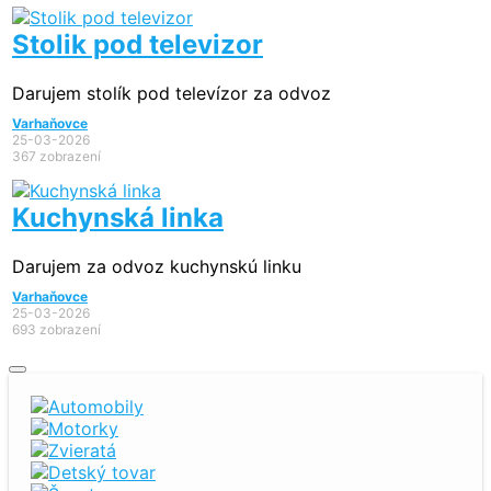
Stolik pod televizor
Darujem stolík pod televízor za odvoz
Varhaňovce
25-03-2026
367 zobrazení
Kuchynská linka
Darujem za odvoz kuchynskú linku
Varhaňovce
25-03-2026
693 zobrazení
Automobily
Motorky
Zvieratá
Detský tovar