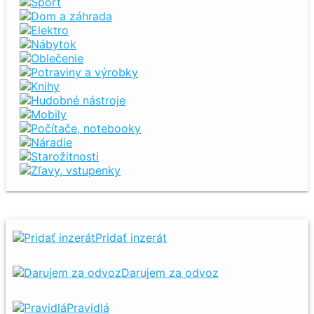
Šport
Dom a záhrada
Elektro
Nábytok
Oblečenie
Potraviny a výrobky
Knihy
Hudobné nástroje
Mobily
Počítače, notebooky
Náradie
Starožitnosti
Zľavy, vstupenky
Pridať inzerát
Darujem za odvoz
Pravidlá