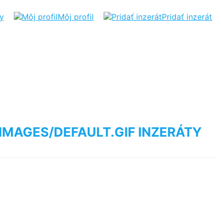
ty
Môj profil
Pridať inzerát
INZERÁTY