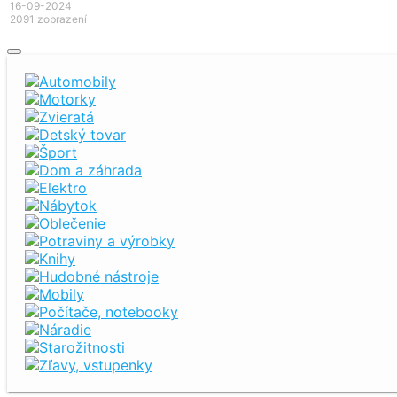
16-09-2024
2091 zobrazení
Automobily
Motorky
Zvieratá
Detský tovar
Šport
Dom a záhrada
Elektro
Nábytok
Oblečenie
Potraviny a výrobky
Knihy
Hudobné nástroje
Mobily
Počítače, notebooky
Náradie
Starožitnosti
Zľavy, vstupenky