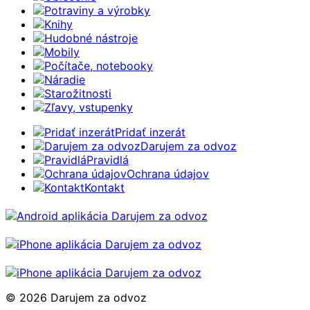
Potraviny a výrobky
Knihy
Hudobné nástroje
Mobily
Počítače, notebooky
Náradie
Starožitnosti
Zľavy, vstupenky
Pridať inzerát
Darujem za odvoz
Pravidlá
Ochrana údajov
Kontakt
© 2026 Darujem za odvoz