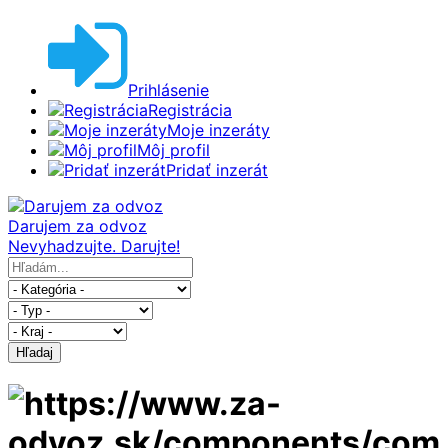
Prihlásenie
Registrácia
Moje inzeráty
Môj profil
Pridať inzerát
Darujem za odvoz
Nevyhadzujte. Darujte!
Hľadaj