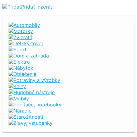
Pridať inzerát
Automobily
Motorky
Zvieratá
Detský tovar
Šport
Dom a záhrada
Elektro
Nábytok
Oblečenie
Potraviny a výrobky
Knihy
Hudobné nástroje
Mobily
Počítače, notebooky
Náradie
Starožitnosti
Zľavy, vstupenky