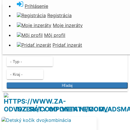
Prihlásenie
Darujem za odvoz
Registrácia
Nevyhadzujte. Darujte!
Moje inzeráty
Môj profil
Pridať inzerát
Hľadaj
INZERÁTY OD IVETA NEMCOVA