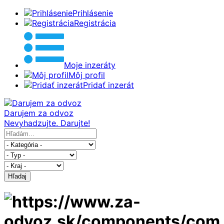
Prihlásenie
Registrácia
Moje inzeráty
Môj profil
Pridať inzerát
Darujem za odvoz
Nevyhadzujte. Darujte!
Hľadaj