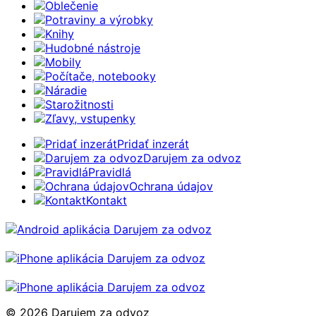
Oblečenie
Potraviny a výrobky
Knihy
Hudobné nástroje
Mobily
Počítače, notebooky
Náradie
Starožitnosti
Zľavy, vstupenky
Pridať inzerát
Darujem za odvoz
Pravidlá
Ochrana údajov
Kontakt
© 2026 Darujem za odvoz