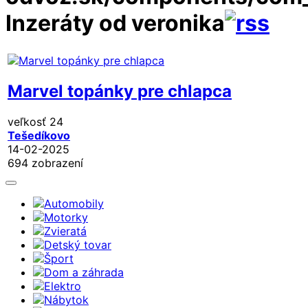
Inzeráty od veronika
Marvel topánky pre chlapca
veľkosť 24
Tešedíkovo
14-02-2025
694 zobrazení
Automobily
Motorky
Zvieratá
Detský tovar
Šport
Dom a záhrada
Elektro
Nábytok