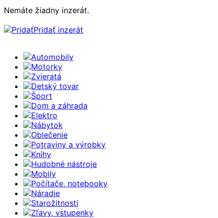
Nemáte žiadny inzerát.
Pridať inzerát
Automobily
Motorky
Zvieratá
Detský tovar
Šport
Dom a záhrada
Elektro
Nábytok
Oblečenie
Potraviny a výrobky
Knihy
Hudobné nástroje
Mobily
Počítače, notebooky
Náradie
Starožitnosti
Zľavy, vstupenky