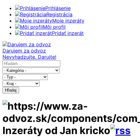
Prihlásenie
Registrácia
Moje inzeráty
Môj profil
Pridať inzerát
Darujem za odvoz
Nevyhadzujte. Darujte!
Hľadaj
Inzeráty od Jan kricko