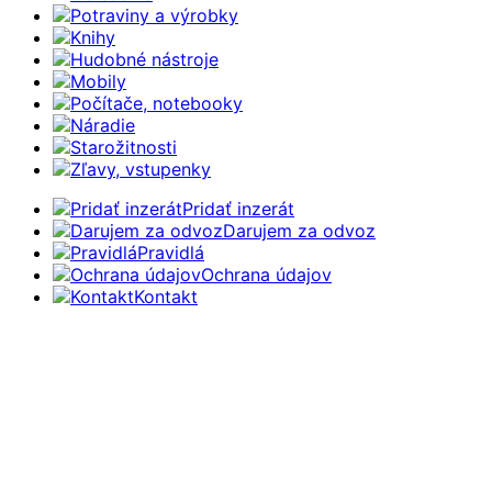
Potraviny a výrobky
Knihy
Hudobné nástroje
Mobily
Počítače, notebooky
Náradie
Starožitnosti
Zľavy, vstupenky
Pridať inzerát
Darujem za odvoz
Pravidlá
Ochrana údajov
Kontakt