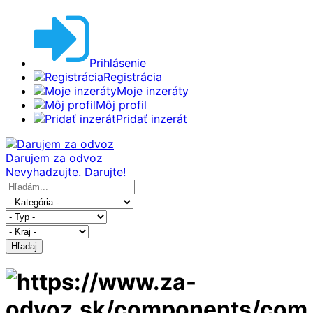
Prihlásenie
Registrácia
Moje inzeráty
Môj profil
Pridať inzerát
Darujem za odvoz
Nevyhadzujte. Darujte!
Hľadaj