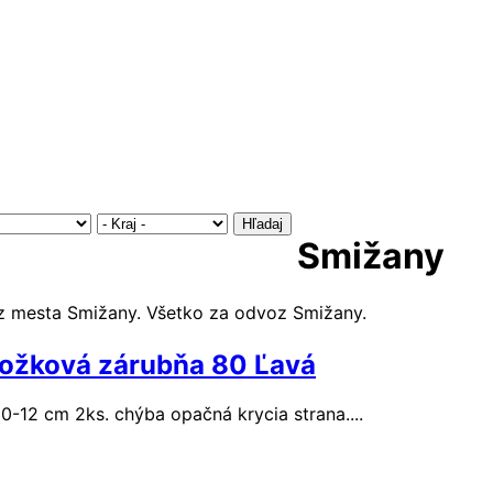
Hľadaj
Smižany
z mesta Smižany. Všetko za odvoz Smižany.
ložková zárubňa 80 Ľavá
12 cm 2ks. chýba opačná krycia strana....