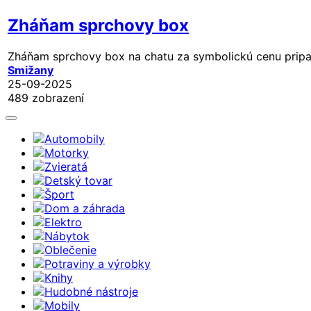
Zháňam sprchovy box
Zháňam sprchovy box na chatu za symbolickú cenu prip
Smižany
25-09-2025
489 zobrazení
Automobily
Motorky
Zvieratá
Detský tovar
Šport
Dom a záhrada
Elektro
Nábytok
Oblečenie
Potraviny a výrobky
Knihy
Hudobné nástroje
Mobily