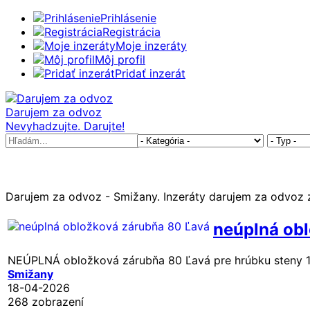
Prihlásenie
Registrácia
Moje inzeráty
Môj profil
Pridať inzerát
Darujem za odvoz
Nevyhadzujte. Darujte!
Darujem za odvoz - Smižany. Inzeráty darujem za odvoz 
neúplná ob
NEÚPLNÁ obložková zárubňa 80 Ľavá pre hrúbku steny 10-
Smižany
18-04-2026
268 zobrazení