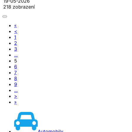
19-05-2026
218 zobrazení
«
<
1
2
3
...
5
6
7
8
9
...
>
»
Automobily