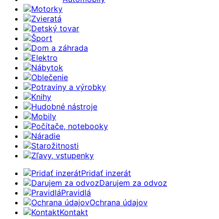
Motorky
Zvieratá
Detský tovar
Šport
Dom a záhrada
Elektro
Nábytok
Oblečenie
Potraviny a výrobky
Knihy
Hudobné nástroje
Mobily
Počítače, notebooky
Náradie
Starožitnosti
Zľavy, vstupenky
Pridať inzerát
Darujem za odvoz
Pravidlá
Ochrana údajov
Kontakt