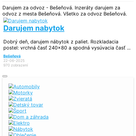
Darujem za odvoz - Bešeňová. Inzeráty darujem za
odvoz z mesta Bešeňová. Všetko za odvoz Bešeňová.
Darujem nabytok
Dobrý deň, darujem nábytok z paliet. Rozkladacia
postel: vrchná časť 240x80 a spodná vysúvacia časť ...
Bešeňová
22-06-2025
970 zobrazení
Automobily
Motorky
Zvieratá
Detský tovar
Šport
Dom a záhrada
Elektro
Nábytok
Oblečenie