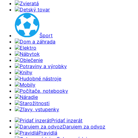
Zvieratá
Detský tovar
Šport
Dom a záhrada
Elektro
Nábytok
Oblečenie
Potraviny a výrobky
Knihy
Hudobné nástroje
Mobily
Počítače, notebooky
Náradie
Starožitnosti
Zľavy, vstupenky
Pridať inzerát
Darujem za odvoz
Pravidlá