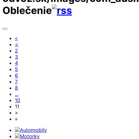
Oblečenie
«
<
2
3
4
5
6
7
8
...
10
11
>
»
Automobily
Motorky