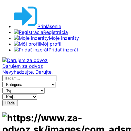
Prihlásenie
Registrácia
Moje inzeráty
Môj profil
Pridať inzerát
Darujem za odvoz
Nevyhadzujte. Darujte!
Hľadaj