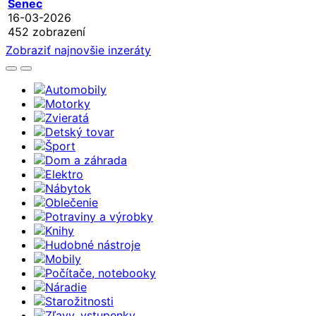
Senec
16-03-2026
452 zobrazení
Zobraziť najnovšie inzeráty
Automobily
Motorky
Zvieratá
Detský tovar
Šport
Dom a záhrada
Elektro
Nábytok
Oblečenie
Potraviny a výrobky
Knihy
Hudobné nástroje
Mobily
Počítače, notebooky
Náradie
Starožitnosti
Zľavy, vstupenky