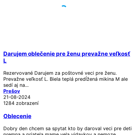
Darujem oblečenie pre ženu prevažne veľkosť
L
Rezervované
Darujem za poštovné veci pre ženu.
Prevažne veľkosť L. Biela teplá predĺžená mikina M ale
sedí aj na...
Prešov
21-08-2024
1284 zobrazení
Oblecenie
Dobry den chcem sa spytat kto by daroval veci pre deti
premna a priatela mame vela vidavkov a nemoze...