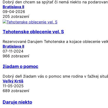
Dobrý den chcem sa spýtať či nemá niekto na podarovanie
Bratislava II
09-04-2026
205 zobrazení
Tehotenske oblecenie vel. S
Rezervované
Darujem Tehotenske a kojace oblecenie velkost
Bratislava II
07-11-2024
966 zobrazení
žiadam o pomoc
Dobrý deň žiadam vás o pomoc sme rodina v ťažkej situác
Veľký Krtíš
11-05-2025
689 zobrazení
Daruje niekto