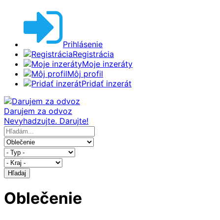
Prihlásenie
Registrácia
Moje inzeráty
Môj profil
Pridať inzerát
Darujem za odvoz
Nevyhadzujte. Darujte!
Hľadaj
Oblečenie