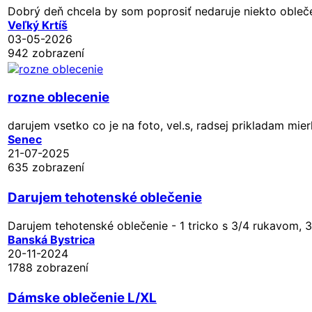
Dobrý deň chcela by som poprosiť nedaruje niekto obleče
Veľký Krtíš
03-05-2026
942 zobrazení
rozne oblecenie
darujem vsetko co je na foto, vel.s, radsej prikladam mie
Senec
21-07-2025
635 zobrazení
Darujem tehotenské oblečenie
Darujem tehotenské oblečenie - 1 tricko s 3/4 rukavom, 3
Banská Bystrica
20-11-2024
1788 zobrazení
Dámske oblečenie L/XL