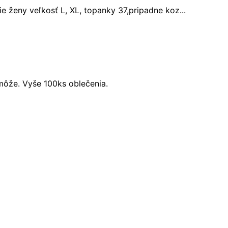
 ženy veľkosť L, XL, topanky 37,pripadne koz...
ôže. Vyše 100ks oblečenia.