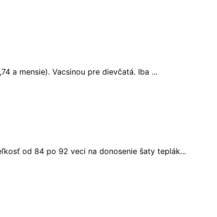
74 a mensie). Vacsinou pre dievčatá. Iba ...
kosť od 84 po 92 veci na donosenie šaty teplák...