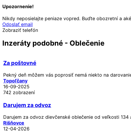
Upozornenie!
Nikdy neposielajte peniaze vopred. Buďte obozretní a ak
Odoslať email
Zobraziť telefón
Inzeráty podobné - Oblečenie
Za poštovné
Pekný deň môžem vás poprosiť nemá niekto na darovanie 
Topoľčany
16-09-2025
742 zobrazení
Darujem za odvoz
Darujem za odvoz dievčenské oblečenie od veľkosti 134 a
Rišňovce
12-04-2026