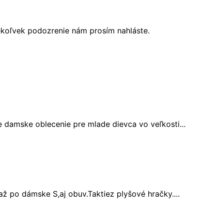
ékoľvek podozrenie nám prosím nahláste.
damske oblecenie pre mlade dievca vo veľkosti...
ž po dámske S,aj obuv.Taktiez plyšové hračky....