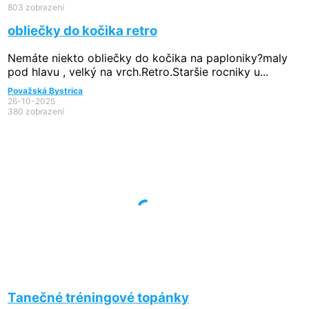
803 zobrazení
obliečky do kočika retro
Nemáte niekto obliečky do kočika na paploniky?maly
pod hlavu , velký na vrch.Retro.Staršie rocniky u...
Považská Bystrica
26-10-2025
380 zobrazení
Tanečné tréningové topánky