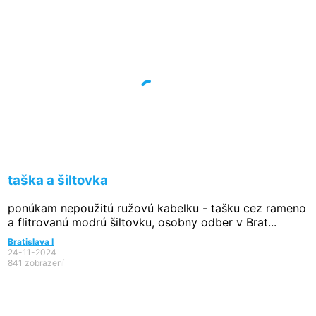
taška a šiltovka
ponúkam nepoužitú ružovú kabelku - tašku cez rameno
a flitrovanú modrú šiltovku, osobny odber v Brat...
Bratislava I
24-11-2024
841 zobrazení