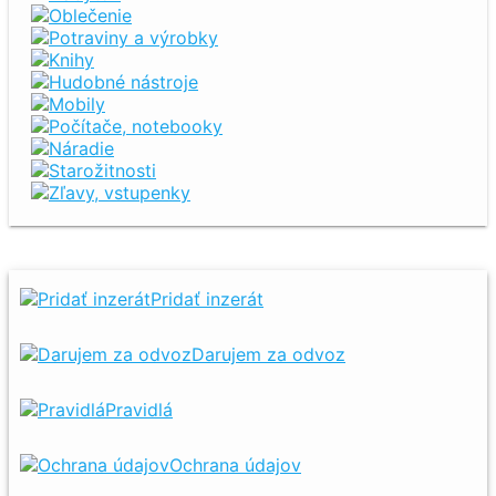
Oblečenie
Potraviny a výrobky
Knihy
Hudobné nástroje
Mobily
Počítače, notebooky
Náradie
Starožitnosti
Zľavy, vstupenky
Pridať inzerát
Darujem za odvoz
Pravidlá
Ochrana údajov