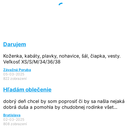
Darujem
Koženka, kabáty, plavky, nohavice, šál, čiapka, vesty.
Veľkosť XS/S/M/34/36/38
Závažná Poruba
05-03-2025
822 zobrazení
Hľadám oblečenie
dobrý deň chcel by som poprosiť či by sa našla nejaká
dobrá duša a pomohla by chudobnej rodinke všet...
Bratislava
02-03-2025
808 zobrazení