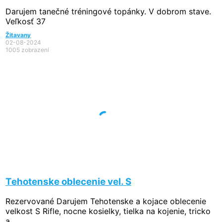
Darujem tanečné tréningové topánky. V dobrom stave.
Veľkosť 37
Žitavany
02-08-2024
1005 zobrazení
Tehotenske oblecenie vel. S
Rezervované
Darujem Tehotenske a kojace oblecenie
velkost S Rifle, nocne kosielky, tielka na kojenie, tricko
a ...