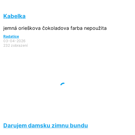
Kabelka
jemná orieškova čokoladova farba nepoužita
Radatice
03-04-2026
232 zobrazení
Darujem damsku zimnu bundu