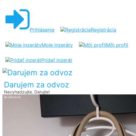
KOŽENÁ
KABELKA
Prihlásenie
Registrácia
Moje inzeráty
Môj profil
Pridať inzerát
Darujem za odvoz
Nevyhadzujte. Darujte!