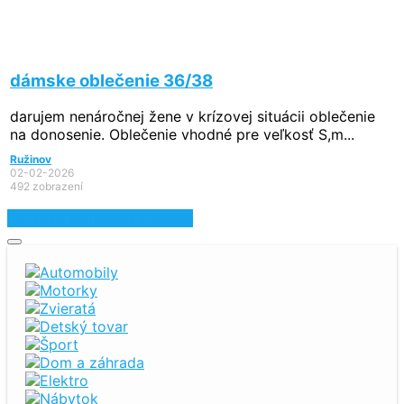
dámske oblečenie 36/38
darujem nenáročnej žene v krízovej situácii oblečenie
na donosenie. Oblečenie vhodné pre veľkosť S,m...
Ružinov
02-02-2026
492 zobrazení
Zobraziť najnovšie inzeráty
Automobily
Motorky
Zvieratá
Detský tovar
Šport
Dom a záhrada
Elektro
Nábytok