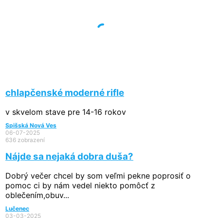
chlapčenské moderné rifle
v skvelom stave pre 14-16 rokov
Spišská Nová Ves
06-07-2025
636 zobrazení
Nájde sa nejaká dobra duša?
Dobrý večer chcel by som veľmi pekne poprosiť o
pomoc ci by nám vedel niekto pomôcť z
oblečením,obuv...
Lučenec
03-03-2025