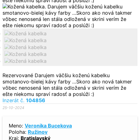
Rezervované
Darujem väčšiu koženú kabelku
smotanovo-bielej kávy farby …Skoro ako nová takmer
vôbec nenosená len stála odložená v skrini verím že
ešte niekomu spraví radosť a poslúži :)
Inzerát č.
104856
25-10-2024
Meno:
Veronika Bucekova
Poloha:
Ružinov
Kraj:
Bratislavský