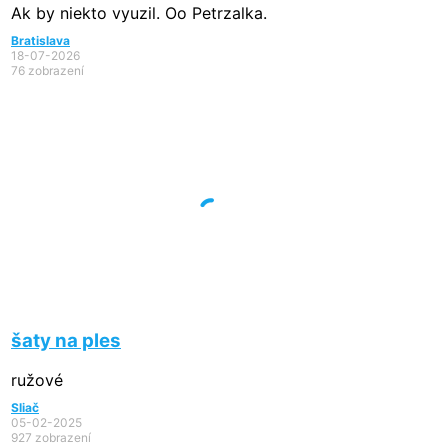
Ak by niekto vyuzil. Oo Petrzalka.
Bratislava
18-07-2026
76 zobrazení
šaty na ples
ružové
Sliač
05-02-2025
927 zobrazení