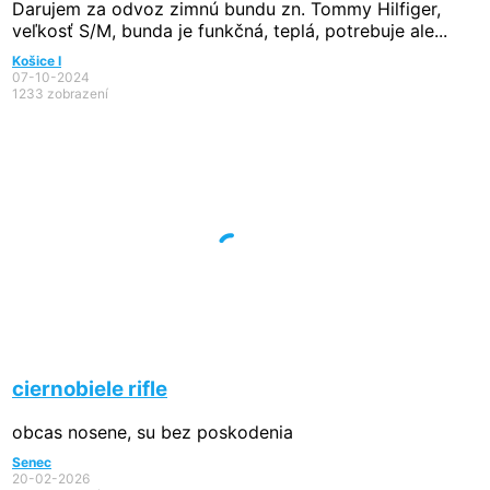
Darujem za odvoz zimnú bundu zn. Tommy Hilfiger,
veľkosť S/M, bunda je funkčná, teplá, potrebuje ale...
Košice I
07-10-2024
1233 zobrazení
ciernobiele rifle
obcas nosene, su bez poskodenia
Senec
20-02-2026