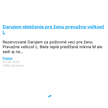
Darujem oblečenie pre ženu prevažne veľkosť
L
Rezervované
Darujem za poštovné veci pre ženu.
Prevažne veľkosť L. Biela teplá predĺžená mikina M ale
sedí aj na...
Prešov
21-08-2024
1286 zobrazení