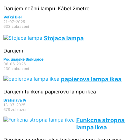
Darujem nočnú lampu. Kábel 2metre.
Veľký Biel
21-07-2025
633 zobrazení
Stojaca lampa
Darujem
Podunajské Biskupice
06-06-2026
230 zobrazení
papierova lampa ikea
Darujem funkcnu papierovu lampu ikea
Bratislava IV
13-07-2025
678 zobrazení
Funkcna stropna
lampa ikea
Darujem za odvoz plne funkcnu lampu, ktoru sme