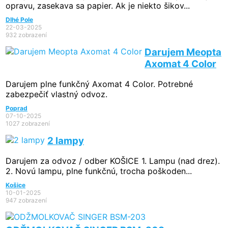
opravu, zasekava sa papier. Ak je niekto šikov...
Dlhé Pole
22-03-2025
932 zobrazení
Darujem Meopta
Axomat 4 Color
Darujem plne funkčný Axomat 4 Color. Potrebné
zabezpečiť vlastný odvoz.
Poprad
07-10-2025
1027 zobrazení
2 lampy
Darujem za odvoz / odber KOŠICE 1. Lampu (nad drez).
2. Novú lampu, plne funkčnú, trocha poškoden...
Košice
10-01-2025
947 zobrazení