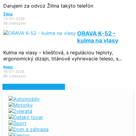
Darujem za odvoz Žilina takýto telefón
Žilina
13-07-2026
90 zobrazení
ORAVA K-52 -
kulma na vlasy
Kulma na vlasy – kliešťová, s reguláciou teploty,
ergonomický dizajn, titánové vyhrievacie teleso, s...
Rajec
18-07-2026
80 zobrazení
Zobraziť najnovšie inzeráty
Automobily
Motorky
Zvieratá
Detský tovar
Šport
Dom a záhrada
Elektro