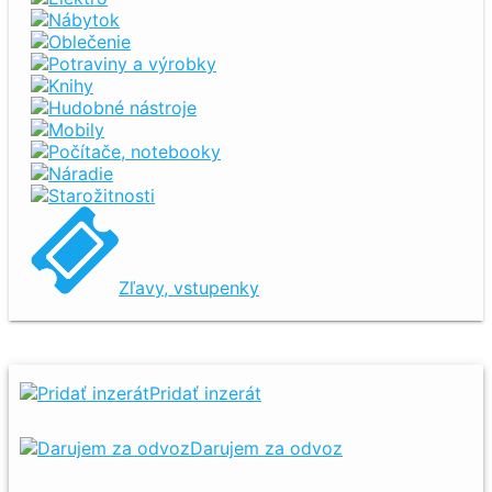
Nábytok
Oblečenie
Potraviny a výrobky
Knihy
Hudobné nástroje
Mobily
Počítače, notebooky
Náradie
Starožitnosti
Zľavy, vstupenky
Pridať inzerát
Darujem za odvoz