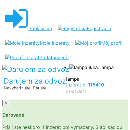
LAMPA
IKEA
Prihlásenie
Registrácia
Moje inzeráty
Môj profil
Pridať inzerát
lampa
Darujem za odvoz
Inzerát č.
115410
Nevyhadzujte. Darujte!
01-06-2026
×
Darované
Prišli ste neskoro :( Inzerát bol vymazaný. S aplikáciou