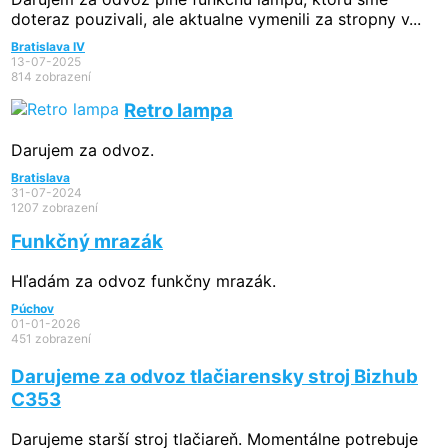
doteraz pouzivali, ale aktualne vymenili za stropny v...
Bratislava IV
13-07-2025
814 zobrazení
Retro lampa
Darujem za odvoz.
Bratislava
31-07-2024
1207 zobrazení
Funkčný mrazák
Hľadám za odvoz funkčny mrazák.
Púchov
01-01-2026
451 zobrazení
Darujeme za odvoz tlačiarensky stroj Bizhub
C353
Darujeme starší stroj tlačiareň. Momentálne potrebuje