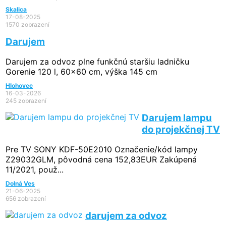
Skalica
17-08-2025
1570 zobrazení
Darujem
Darujem za odvoz plne funkčnú staršiu ladničku
Gorenie 120 l, 60x60 cm, výška 145 cm
Hlohovec
16-03-2026
245 zobrazení
Darujem lampu
do projekčnej TV
Pre TV SONY KDF-50E2010 Označenie/kód lampy
Z29032GLM, pôvodná cena 152,83EUR Zakúpená
11/2021, použ...
Dolná Ves
21-06-2025
656 zobrazení
darujem za odvoz