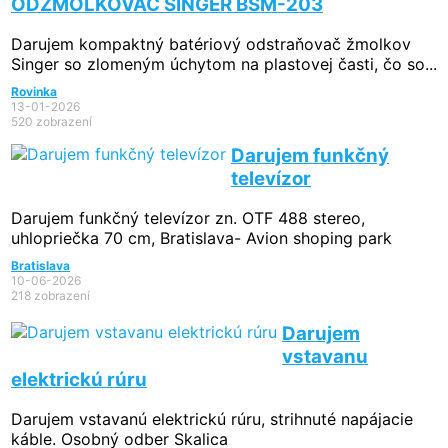
ODŽMOLKOVAČ SINGER BSM-203
Darujem kompaktný batériový odstraňovač žmolkov
Singer so zlomeným úchytom na plastovej časti, čo so...
Rovinka
13-01-2026
520 zobrazení
Darujem funkčný
televízor
Darujem funkčný televízor zn. OTF 488 stereo,
uhlopriečka 70 cm, Bratislava- Avion shoping park
Bratislava
10-06-2026
218 zobrazení
Darujem
vstavanu
elektrickú rúru
Darujem vstavanú elektrickú rúru, strihnuté napájacie
káble. Osobný odber Skalica