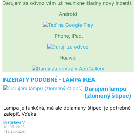
Darujem za odvoz vám už neunikne žiadny nový inzerát.
Android
iPhone, iPad.
Huawei
INZERÁTY PODOBNÉ - LAMPA IKEA
Darujem lampu
(zlomený štipec)
Lampa je funkčná, má ale dolamany štipec, je potrebné
zalepiť. Vďaka
Bratislava V
10-05-2025
712 zobrazení