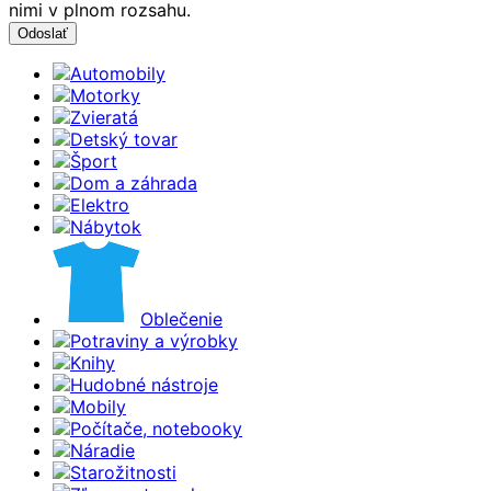
nimi v plnom rozsahu.
Automobily
Motorky
Zvieratá
Detský tovar
Šport
Dom a záhrada
Elektro
Nábytok
Oblečenie
Potraviny a výrobky
Knihy
Hudobné nástroje
Mobily
Počítače, notebooky
Náradie
Starožitnosti