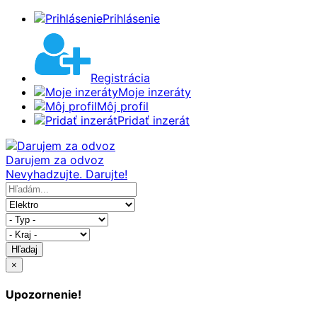
Prihlásenie
Registrácia
Moje inzeráty
Môj profil
Pridať inzerát
Darujem za odvoz
Nevyhadzujte. Darujte!
Hľadaj
×
Upozornenie!