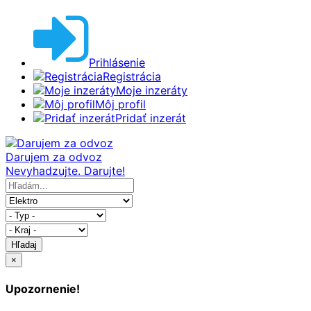
Prihlásenie
Registrácia
Moje inzeráty
Môj profil
Pridať inzerát
Darujem za odvoz
Nevyhadzujte. Darujte!
Hľadaj
×
Upozornenie!