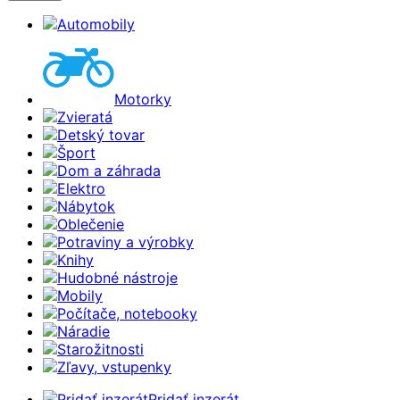
Automobily
Motorky
Zvieratá
Detský tovar
Šport
Dom a záhrada
Elektro
Nábytok
Oblečenie
Potraviny a výrobky
Knihy
Hudobné nástroje
Mobily
Počítače, notebooky
Náradie
Starožitnosti
Zľavy, vstupenky
Pridať inzerát