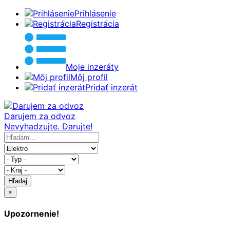
Prihlásenie
Registrácia
Moje inzeráty
Môj profil
Pridať inzerát
Darujem za odvoz
Nevyhadzujte. Darujte!
Hľadaj
×
Upozornenie!