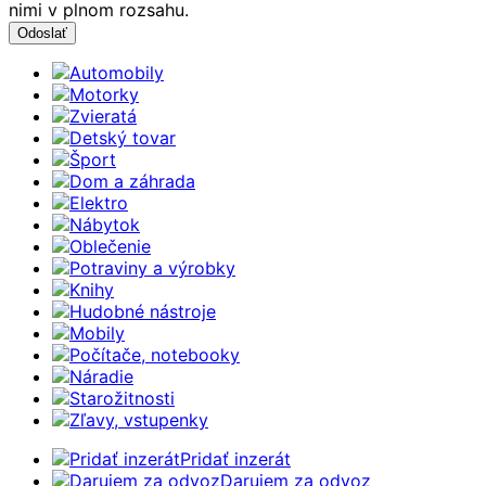
nimi v plnom rozsahu.
Automobily
Motorky
Zvieratá
Detský tovar
Šport
Dom a záhrada
Elektro
Nábytok
Oblečenie
Potraviny a výrobky
Knihy
Hudobné nástroje
Mobily
Počítače, notebooky
Náradie
Starožitnosti
Zľavy, vstupenky
Pridať inzerát
Darujem za odvoz