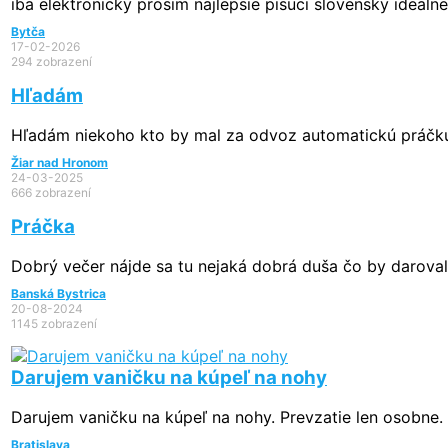
iba elektronicky prosim najlepsie pisuci slovensky idealne
Bytča
17-02-2026
294 zobrazení
Hľadám
Hľadám niekoho kto by mal za odvoz automatickú práčku
Žiar nad Hronom
24-03-2025
666 zobrazení
Práčka
Dobrý večer nájde sa tu nejaká dobrá duša čo by darovala
Banská Bystrica
20-08-2024
1145 zobrazení
Darujem vaničku na kúpeľ na nohy
Darujem vaničku na kúpeľ na nohy. Prevzatie len osobne. 
Bratislava