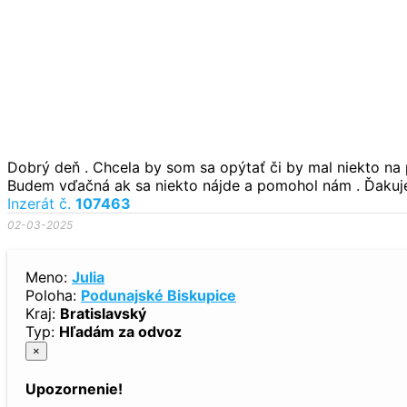
Dobrý deň . Chcela by som sa opýtať či by mal niekto na 
Budem vďačná ak sa niekto nájde a pomohol nám . Ďaku
Inzerát č.
107463
02-03-2025
Meno:
Julia
Poloha:
Podunajské Biskupice
Kraj:
Bratislavský
Typ:
Hľadám za odvoz
×
Upozornenie!