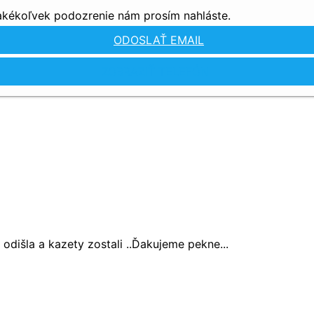
 akékoľvek podozrenie nám prosím nahláste.
ODOSLAŤ EMAIL
ZOBRAZIŤ TELEFÓN
dišla a kazety zostali ..Ďakujeme pekne...