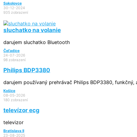
Sokolovce
30-12-2024
935 zobrazení
sluchatko na volanie
darujem sluchatko Bluetooth
Čeľadice
24-07-2026
98 zobrazení
Philips BDP3380
darujem používaný prehrávač Philips BDP3380, funkčný, a
Košice
08-05-2026
180 zobrazení
televízor ecg
televizor
Bratislava II
23-08-2025