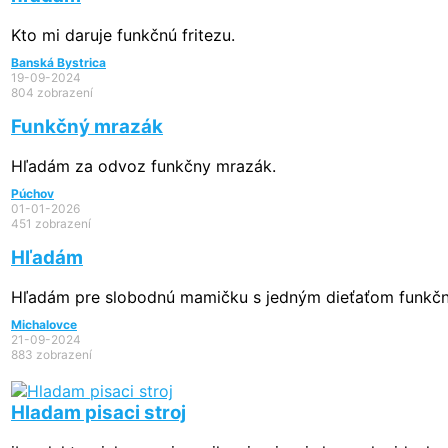
Kto mi daruje funkčnú fritezu.
Banská Bystrica
19-09-2024
804 zobrazení
Funkčný mrazák
Hľadám za odvoz funkčny mrazák.
Púchov
01-01-2026
451 zobrazení
Hľadám
Hľadám pre slobodnú mamičku s jedným dieťaťom funkčnú
Michalovce
21-09-2024
883 zobrazení
Hladam pisaci stroj