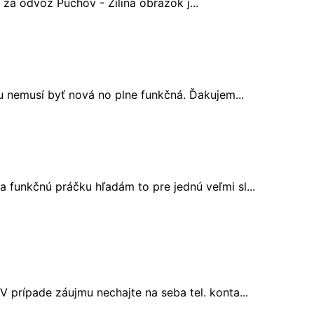
 za odvoz Puchov - Zilina obrazok j...
 nemusí byť nová no plne funkčná. Ďakujem...
 funkčnú práčku hľadám to pre jednú veľmi sl...
V prípade záujmu nechajte na seba tel. konta...