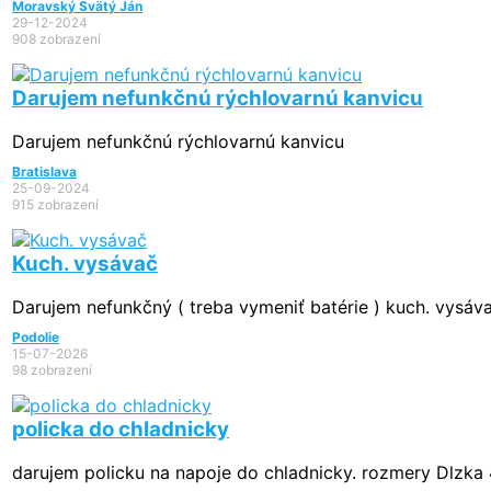
Moravský Svätý Ján
29-12-2024
908 zobrazení
Darujem nefunkčnú rýchlovarnú kanvicu
Darujem nefunkčnú rýchlovarnú kanvicu
Bratislava
25-09-2024
915 zobrazení
Kuch. vysávač
Darujem nefunkčný ( treba vymeniť batérie ) kuch. vys
Podolie
15-07-2026
98 zobrazení
policka do chladnicky
darujem policku na napoje do chladnicky. rozmery Dlzka 4