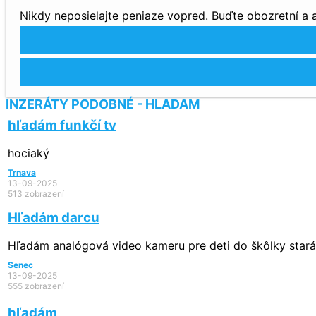
Nikdy neposielajte peniaze vopred. Buďte obozretní a
INZERÁTY PODOBNÉ - HLADAM
hľadám funkčí tv
hociaký
Trnava
13-09-2025
513 zobrazení
Hľadám darcu
Hľadám analógová video kameru pre deti do škôlky stará o
Senec
13-09-2025
555 zobrazení
hľadám