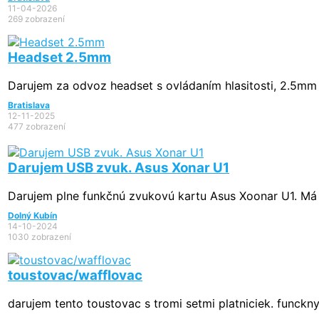
11-04-2026
269 zobrazení
Headset 2.5mm
Darujem za odvoz headset s ovládaním hlasitosti, 2.5mm J
Bratislava
12-11-2025
477 zobrazení
Darujem USB zvuk. Asus Xonar U1
Darujem plne funkčnú zvukovú kartu Asus Xoonar U1. Má aj 
Dolný Kubín
14-10-2024
1030 zobrazení
toustovac/wafflovac
darujem tento toustovac s tromi setmi platniciek. funckny, 