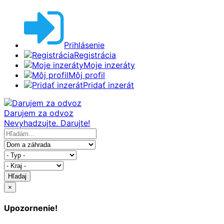
Prihlásenie
Registrácia
Moje inzeráty
Môj profil
Pridať inzerát
Darujem za odvoz
Nevyhadzujte. Darujte!
Hľadaj
×
Upozornenie!