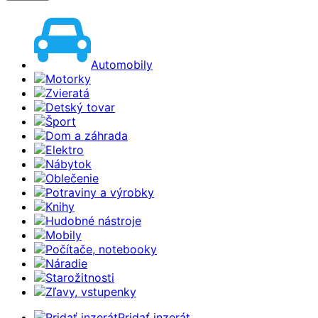
Automobily
Motorky
Zvieratá
Detský tovar
Šport
Dom a záhrada
Elektro
Nábytok
Oblečenie
Potraviny a výrobky
Knihy
Hudobné nástroje
Mobily
Počítače, notebooky
Náradie
Starožitnosti
Zľavy, vstupenky
Pridať inzerát